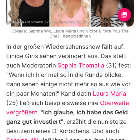
Instagram / sabrinawlk, TVNow/ Markus Hertrich, TVNow/ Markus Hertrich
Collage: Sabrina Wlk, Laura Maria und Victoria, "Are You The
One?"-Kandidatinnen
In der großen Wiedersehensshow fällt auf:
Einige Girls sehen verändert aus. Das stellt
auch Moderatorin
Sophia Thomalla
(31) fest:
"Wenn ich hier mal so in die Runde blicke,
dann sehen einige nicht mehr so aus wie vor
ein paar Monaten!" Kandidatin
Laura Maria
(25) ließ sich beispielsweise ihre
Oberweite
vergrößern
.
"Ich glaube, ich habe das Geld
ganz gut investiert"
, erzählt die nun stolze
Besitzerin eines D-Körbchens. Und auch