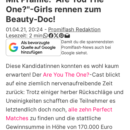
Alle Themen auf Promiflash
One?"-Girls rennen zum
Jobs
Beauty-Doc!
App runterladen
01.04.21, 20:24
-
Promiflash Redaktion
Lesezeit:
2
min
Team
Damit du die spannendsten
Promiflash-News auch bei
Redaktionelle Richtlinien
Google siehst.
Diese Kandidatinnen konnten es wohl kaum
Impressum
erwarten! Der
Are You The One?
-Cast blickt
Datenschutzerklärung
auf eine ziemlich nervenaufreibende Zeit
Nutzungsbedingungen
zurück: Trotz einiger herber Rückschläge und
Uneinigkeiten schafften die Teilnehmer es
Utiq verwalten
letztendlich doch noch,
alle zehn Perfect
Matches
zu finden und die stattliche
Gewinnsumme in Höhe von 170.000 Euro