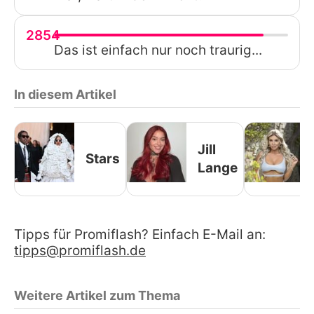
2854
Das ist einfach nur noch traurig...
In diesem Artikel
Jill
Stars
Lange
Tipps für Promiflash? Einfach E-Mail an:
tipps@promiflash.de
Weitere Artikel zum Thema