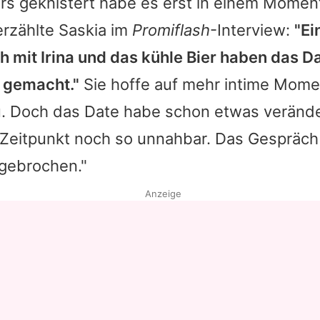
s geknistert habe es erst in einem Momen
erzählte
Saskia
im
Promiflash
-Interview:
"Ei
h mit
Irina
und das kühle Bier haben das D
 gemacht."
Sie hoffe auf mehr intime Mome
u. Doch das Date habe schon etwas veränder
 Zeitpunkt noch so unnahbar. Das Gespräch 
gebrochen."
Anzeige