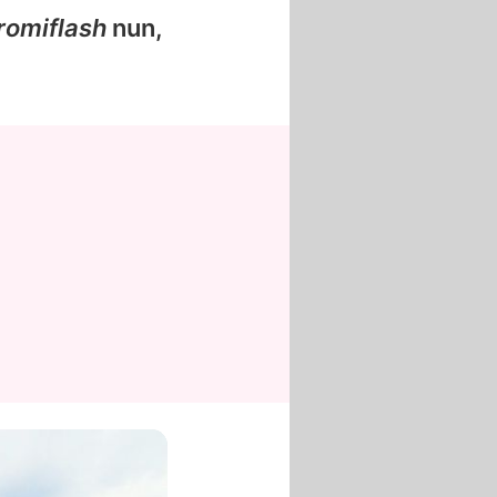
romiflash
nun,