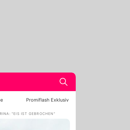
be
Promiflash Exklusiv
RINA: "EIS IST GEBROCHEN"