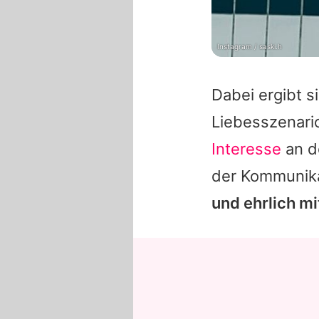
Instagram / saski.h
Dabei ergibt s
Liebesszenari
Interesse
an de
der Kommunik
und ehrlich mi