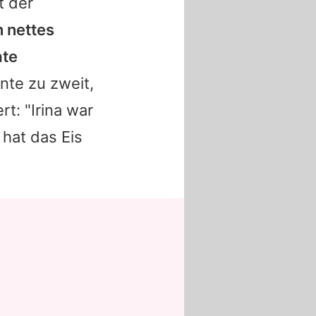
t der
n nettes
ate
nte zu zweit,
t: "Irina war
hat das Eis