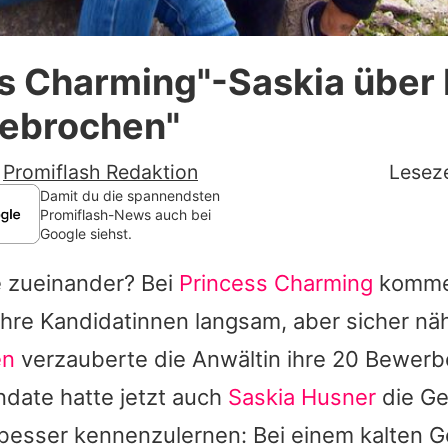
Datenschutzerklärung
s Charming"-Saskia über I
Nutzungsbedingungen
 gebrochen"
Utiq verwalten
-
Promiflash Redaktion
Leseze
Damit du die spannendsten
Promiflash-News auch bei
Google siehst.
e zueinander? Bei
Princess Charming
komme
hre Kandidatinnen langsam, aber sicher nä
en
verzauberte die Anwältin ihre 20 Bewerb
date hatte jetzt auch
Saskia Husner
die Ge
besser kennenzulernen: Bei einem kalten 