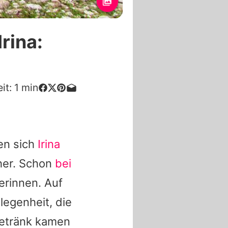
rina:
it:
1
min
n sich
Irina
her. Schon
bei
erinnen. Auf
legenheit, die
Getränk kamen