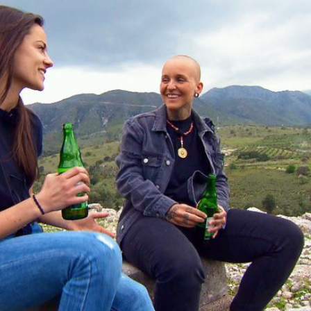
Filme & Serien
Lifestyle
Familie & Liebe
Promiflash Exklusiv
Alle Themen auf Promiflash
Jobs
App runterladen
Team
Redaktionelle Richtlinien
Impressum