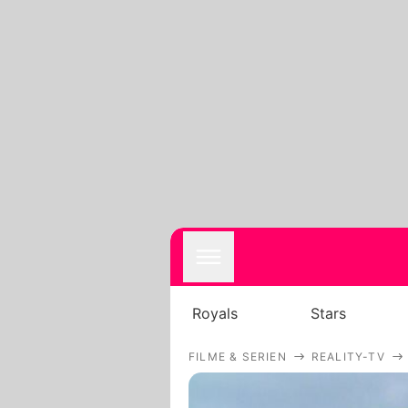
Royals
Stars
FILME & SERIEN
REALITY-TV