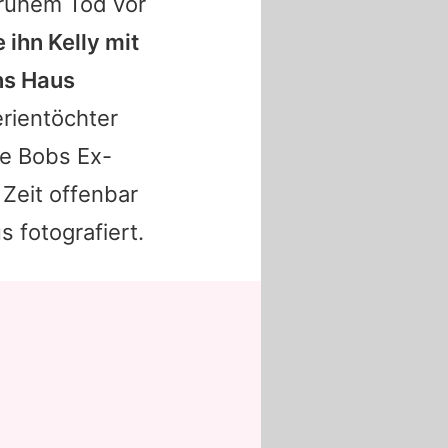
frühem Tod vor
e ihn
Kelly
mit
ns Haus
rientöchter
ie
Bobs
Ex-
Zeit offenbar
 fotografiert.