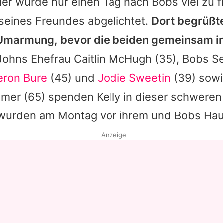
ler wurde nur einen Tag nach
Bobs
viel zu 
eines Freundes abgelichtet.
Dort begrüßt
 Umarmung, bevor die beiden gemeinsam i
Johns
Ehefrau
Caitlin McHugh
(35),
Bobs
Se
ron Bure
(45) und
Jodie Sweetin
(39) sow
amer
(65) spenden
Kelly
in dieser schweren 
le wurden am Montag vor ihrem und
Bobs
Haus
Anzeige