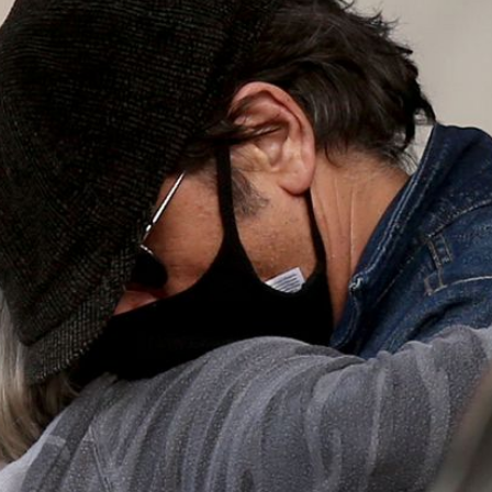
Filme & Serien
Lifestyle
Familie & Liebe
Promiflash Exklusiv
Alle Themen auf Promiflash
Jobs
App runterladen
Team
Redaktionelle Richtlinien
Impressum