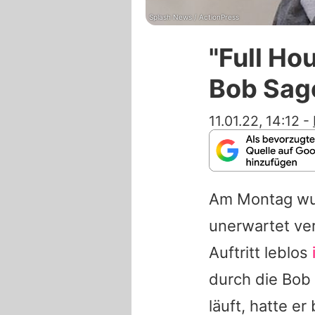
Splash News / ActionPress
"Full Ho
Bob Sag
11.01.22, 14:12
-
Am Montag wu
unerwartet ver
Auftritt leblos
durch die
Bob
läuft, hatte e