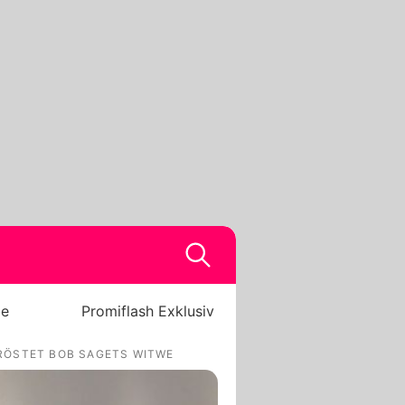
be
Promiflash Exklusiv
RÖSTET BOB SAGETS WITWE