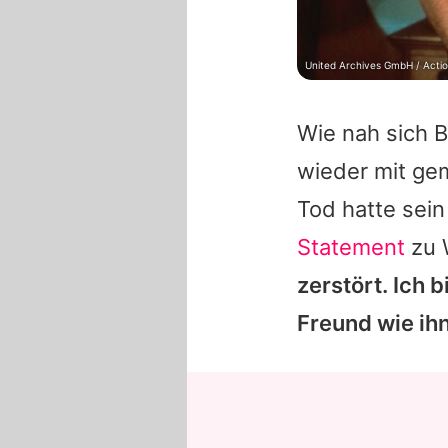
United Archives GmbH / Acti
Wie nah sich
B
wieder mit ge
Tod hatte sein
Statement
zu 
zerstört. Ich 
Freund wie ihn