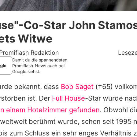
Datenschutzerklärung
use"-Co-Star John Stamos
Nutzungsbedingungen
ets Witwe
Utiq verwalten
Promiflash Redaktion
Leseze
Damit du die spannendsten
Promiflash-News auch bei
Google siehst.
rde bekannt, dass
Bob Saget
(†65) vollk
storben ist. Der
Full House
-Star wurde nac
in einem Hotelzimmer gefunden
. Obwohl die
weltweit berühmt wurde, schon seit 1995 n
r bis zum Schluss ein sehr enges Verhältnis 