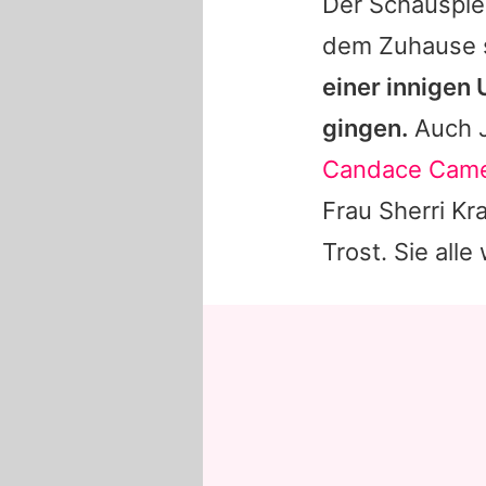
Der Schauspie
dem Zuhause s
einer innigen
gingen.
Auch
Candace Came
Frau
Sherri Kr
Trost. Sie al