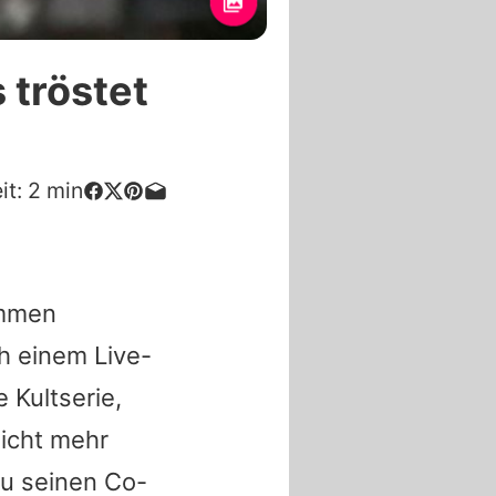
 tröstet
it:
2
min
ommen
h einem Live-
 Kultserie,
icht mehr
zu seinen Co-