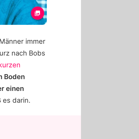
 Männer immer
Kurz nach
Bobs
kurzen
am Boden
er einen
ß es darin.