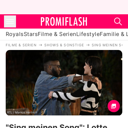
Royals
Stars
Filme & Serien
Lifestyle
Familie & 
FILME & SERIEN
SHOWS & SONSTIGE
SING MEINEN SON
Royals
Stars
Filme & Serien
Lifestyle
Familie & Liebe
Promiflash Exklusiv
RTL / Markus Hertrich
"Sing meinen Song": Lotte