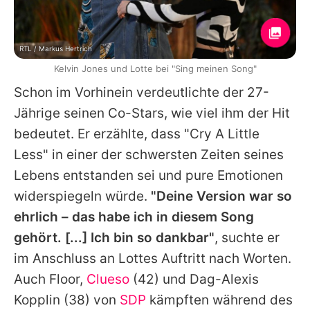
RTL / Markus Hertrich
Kelvin Jones und Lotte bei "Sing meinen Song"
Schon im Vorhinein verdeutlichte der 27-
Jährige seinen Co-Stars, wie viel ihm der Hit
bedeutet. Er erzählte, dass "Cry A Little
Less" in einer der schwersten Zeiten seines
Lebens entstanden sei und pure Emotionen
widerspiegeln würde.
"Deine Version war so
ehrlich – das habe ich in diesem Song
gehört. [...] Ich bin so dankbar"
, suchte er
im Anschluss an
Lottes
Auftritt nach Worten.
Auch
Floor
,
Clueso
(42) und
Dag-Alexis
Kopplin
(38) von
SDP
kämpften während des