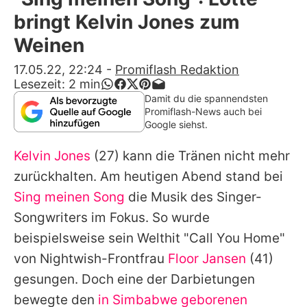
Alle Themen auf Promiflash
bringt Kelvin Jones zum
Jobs
Weinen
App runterladen
17.05.22, 22:24
-
Promiflash Redaktion
Lesezeit:
2
min
Team
Damit du die spannendsten
Promiflash-News auch bei
Redaktionelle Richtlinien
Google siehst.
Kelvin Jones
(27) kann die Tränen nicht mehr
Impressum
zurückhalten. Am heutigen Abend stand bei
Datenschutzerklärung
Sing meinen Song
die Musik des Singer-
Nutzungsbedingungen
Songwriters im Fokus. So wurde
beispielsweise sein Welthit "Call You Home"
Utiq verwalten
von
Nightwish
-Frontfrau
Floor Jansen
(41)
gesungen. Doch eine der Darbietungen
bewegte den
in Simbabwe geborenen