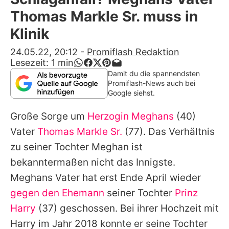
Alle Themen auf Promiflash
Thomas Markle Sr. muss in
Jobs
Klinik
App runterladen
24.05.22, 20:12
-
Promiflash Redaktion
Lesezeit:
1
min
Team
Damit du die spannendsten
Promiflash-News auch bei
Redaktionelle Richtlinien
Google siehst.
Große Sorge um
Herzogin Meghans
(40)
Impressum
Vater
Thomas Markle Sr.
(77). Das Verhältnis
Datenschutzerklärung
zu seiner Tochter Meghan ist
Nutzungsbedingungen
bekanntermaßen nicht das Innigste.
Meghans Vater hat erst Ende April wieder
Utiq verwalten
gegen den Ehemann
seiner Tochter
Prinz
Harry
(37) geschossen. Bei ihrer Hochzeit mit
Harry im Jahr 2018 konnte er seine Tochter