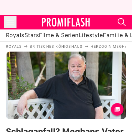
Royals
Stars
Filme & Serien
Lifestyle
Familie & 
ROYALS
BRITISCHES KÖNIGSHAUS
HERZOGIN MEGHAN
Royals
Stars
Filme & Serien
Lifestyle
Familie & Liebe
Promiflash Exklusiv
Thorpe/MEGA
Schlaganfall? Meghans Vater