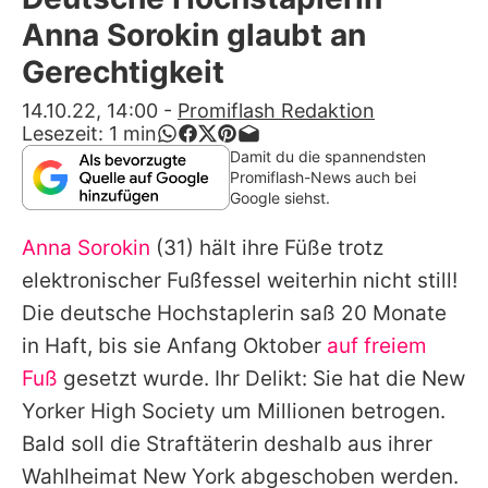
Alle Themen auf Promiflash
Anna Sorokin glaubt an
Jobs
Gerechtigkeit
App runterladen
14.10.22, 14:00
-
Promiflash Redaktion
Lesezeit:
1
min
Team
Damit du die spannendsten
Promiflash-News auch bei
Redaktionelle Richtlinien
Google siehst.
Anna Sorokin
(31) hält ihre Füße trotz
Impressum
elektronischer Fußfessel weiterhin nicht still!
Datenschutzerklärung
Die deutsche Hochstaplerin saß 20 Monate
Nutzungsbedingungen
in Haft, bis sie Anfang Oktober
auf freiem
Fuß
gesetzt wurde. Ihr Delikt: Sie hat die New
Utiq verwalten
Yorker High Society um Millionen betrogen.
Bald soll die Straftäterin deshalb aus ihrer
Wahlheimat New York abgeschoben werden.