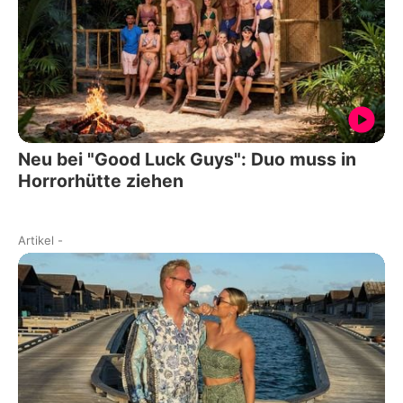
Neu bei "Good Luck Guys": Duo muss in
Horrorhütte ziehen
Artikel
-