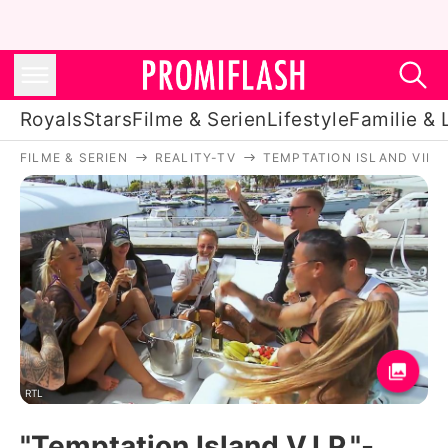
Royals
Stars
Filme & Serien
Lifestyle
Familie & 
FILME & SERIEN
REALITY-TV
TEMPTATION ISLAND VIP
Royals
Stars
Filme & Serien
Lifestyle
Familie & Liebe
Promiflash Exklusiv
RTL
"Temptation Island V.I.P."-