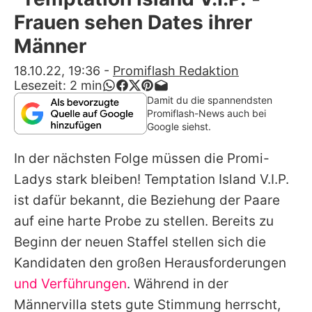
Alle Themen auf Promiflash
Frauen sehen Dates ihrer
Jobs
Männer
App runterladen
18.10.22, 19:36
-
Promiflash Redaktion
Lesezeit:
2
min
Team
Damit du die spannendsten
Promiflash-News auch bei
Redaktionelle Richtlinien
Google siehst.
In der nächsten Folge müssen die Promi-
Impressum
Ladys stark bleiben!
Temptation Island V.I.P
.
Datenschutzerklärung
ist dafür bekannt, die Beziehung der Paare
Nutzungsbedingungen
auf eine harte Probe zu stellen. Bereits zu
Beginn der neuen Staffel stellen sich die
Utiq verwalten
Kandidaten den großen Herausforderungen
und Verführungen
. Während in der
Männervilla stets gute Stimmung herrscht,