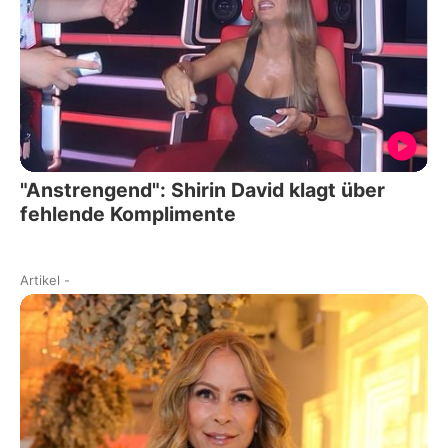
"Anstrengend": Shirin David klagt über
fehlende Komplimente
Artikel
-