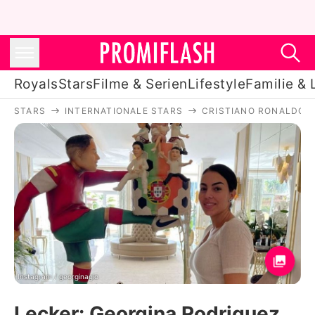
Royals
Stars
Filme & Serien
Lifestyle
Familie & 
STARS
INTERNATIONALE STARS
CRISTIANO RONALDO
Royals
Stars
Filme & Serien
Lifestyle
Familie & Liebe
Promiflash Exklusiv
Instagram / georginagio
Lecker: Georgina Rodriguez