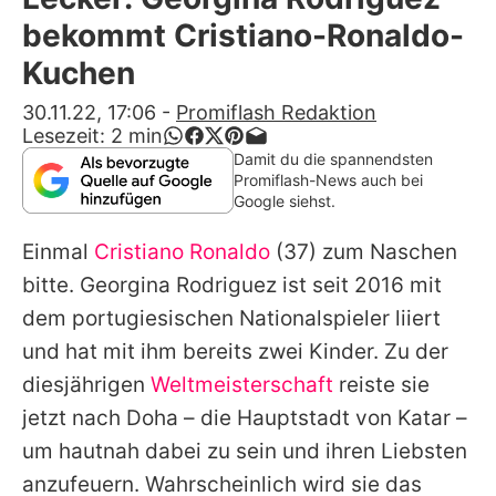
Alle Themen auf Promiflash
bekommt Cristiano-Ronaldo-
Jobs
Kuchen
App runterladen
30.11.22, 17:06
-
Promiflash Redaktion
Lesezeit:
2
min
Team
Damit du die spannendsten
Promiflash-News auch bei
Redaktionelle Richtlinien
Google siehst.
Einmal
Cristiano Ronaldo
(37) zum Naschen
Impressum
bitte.
Georgina Rodriguez
ist seit 2016 mit
Datenschutzerklärung
dem portugiesischen Nationalspieler liiert
Nutzungsbedingungen
und hat mit ihm bereits zwei Kinder. Zu der
diesjährigen
Weltmeisterschaft
reiste sie
Utiq verwalten
jetzt nach Doha – die Hauptstadt von Katar –
um hautnah dabei zu sein und ihren Liebsten
anzufeuern. Wahrscheinlich wird sie das