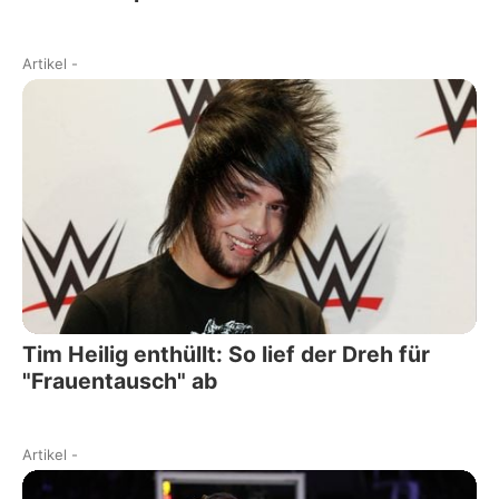
Artikel
-
Tim Heilig enthüllt: So lief der Dreh für
"Frauentausch" ab
Artikel
-