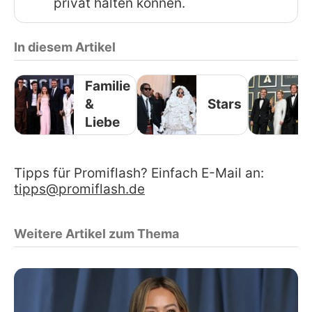
privat halten können.
In diesem Artikel
Familie
&
Stars
Liebe
Tipps für Promiflash? Einfach E-Mail an:
tipps@promiflash.de
Weitere Artikel zum Thema