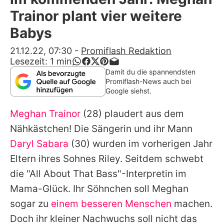
Alle Themen auf Promiflash
Trainor plant vier weitere
Jobs
Babys
App runterladen
21.12.22, 07:30
-
Promiflash Redaktion
Lesezeit:
1
min
Team
Damit du die spannendsten
Promiflash-News auch bei
Redaktionelle Richtlinien
Google siehst.
Meghan Trainor
(28) plaudert aus dem
Impressum
Nähkästchen! Die Sängerin und ihr Mann
Datenschutzerklärung
Daryl Sabara
(30) wurden im vorherigen Jahr
Nutzungsbedingungen
Eltern ihres Sohnes Riley. Seitdem schwebt
die "All About That Bass"-Interpretin im
Utiq verwalten
Mama-Glück. Ihr Söhnchen soll
Meghan
sogar zu
einem besseren Menschen
machen.
Doch ihr kleiner Nachwuchs soll nicht das