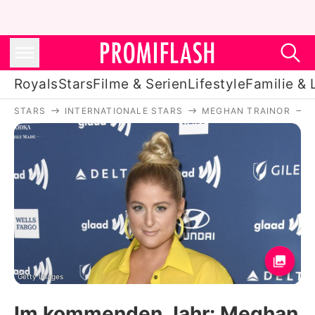
Royals
Stars
Filme & Serien
Lifestyle
Familie & 
STARS
INTERNATIONALE STARS
MEGHAN TRAINOR
Royals
Stars
Filme & Serien
Lifestyle
Familie & Liebe
Promiflash Exklusiv
Getty Images
Im kommenden Jahr: Meghan