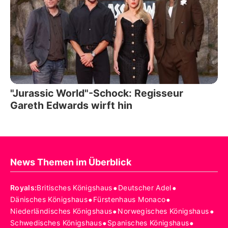
"Jurassic World"-Schock: Regisseur
Gareth Edwards wirft hin
News Themen im Überblick
•
•
Royals
:
Britisches Königshaus
Deutscher Adel
•
•
Dänisches Königshaus
Fürstenhaus Monaco
•
•
Niederländisches Königshaus
Norwegisches Königshaus
•
•
Schwedisches Königshaus
Spanisches Königshaus