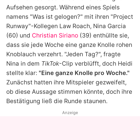
Alle Themen auf Promiflash
Aufsehen gesorgt. Während eines Spiels
namens "Was ist gelogen?" mit ihren "
Project
Jobs
Runway
"-Kollegen
Law Roach
,
Nina Garcia
App runterladen
(60) und
Christian Siriano
(39) enthüllte sie,
Team
dass sie jede Woche eine ganze Knolle rohen
Knoblauch verzehrt. "Jeden Tag?", fragte
Redaktionelle Richtlinien
Nina in dem
TikTok
-Clip verblüfft, doch
Heidi
Impressum
stellte klar:
"Eine ganze Knolle pro Woche."
Zunächst hatten ihre Mitspieler gezweifelt,
Datenschutzerklärung
ob diese Aussage stimmen könnte, doch ihre
Nutzungsbedingungen
Bestätigung ließ die Runde staunen.
Utiq verwalten
Anzeige