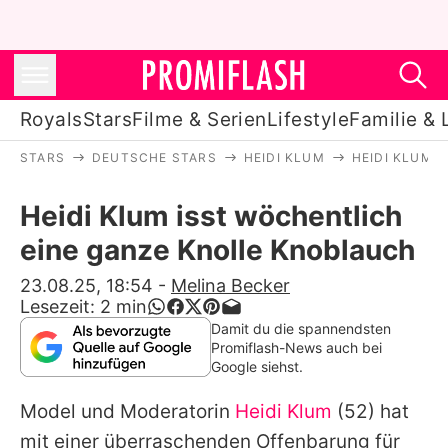
Royals
Stars
Filme & Serien
Lifestyle
Familie & 
STARS
DEUTSCHE STARS
HEIDI KLUM
HEIDI KLUM 
Royals
Heidi Klum isst wöchentlich
Stars
eine ganze Knolle Knoblauch
Filme & Serien
23.08.25, 18:54
-
Melina Becker
Lesezeit:
2
min
Lifestyle
Damit du die spannendsten
Promiflash-News auch bei
Familie & Liebe
Google siehst.
Promiflash Exklusiv
Model und Moderatorin
Heidi Klum
(52) hat
mit einer überraschenden Offenbarung für