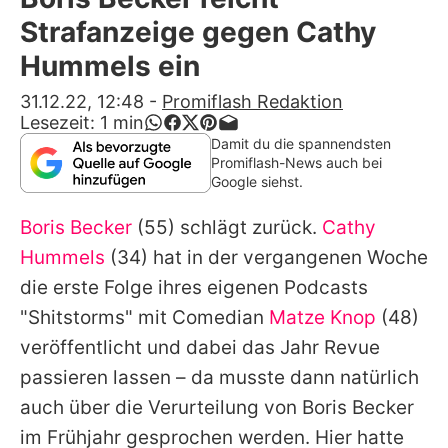
Alle Themen auf Promiflash
Strafanzeige gegen Cathy
Jobs
Hummels ein
App runterladen
31.12.22, 12:48
-
Promiflash Redaktion
Lesezeit:
1
min
Team
Damit du die spannendsten
Promiflash-News auch bei
Redaktionelle Richtlinien
Google siehst.
Boris Becker
(55) schlägt zurück.
Cathy
Impressum
Hummels
(34) hat in der vergangenen Woche
Datenschutzerklärung
die erste Folge ihres eigenen Podcasts
Nutzungsbedingungen
"Shitstorms" mit Comedian
Matze Knop
(48)
veröffentlicht und dabei das Jahr Revue
Utiq verwalten
passieren lassen – da musste dann natürlich
auch über die Verurteilung von
Boris Becker
im Frühjahr gesprochen werden. Hier hatte