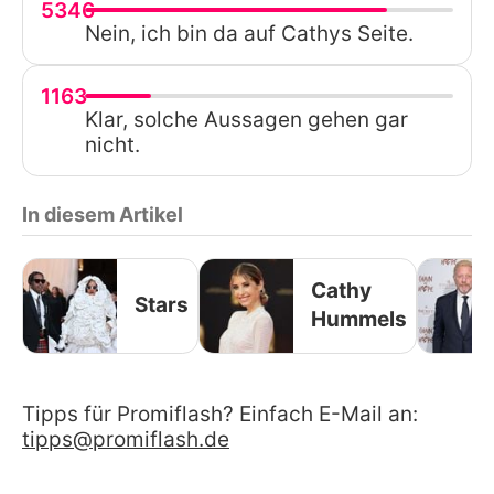
5346
Nein, ich bin da auf Cathys Seite.
1163
Klar, solche Aussagen gehen gar
nicht.
In diesem Artikel
Cathy
Stars
Hummels
Tipps für Promiflash? Einfach E-Mail an:
tipps@promiflash.de