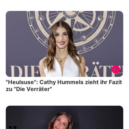
"Heulsuse": Cathy Hummels zieht ihr Fazit
zu "Die Verräter"