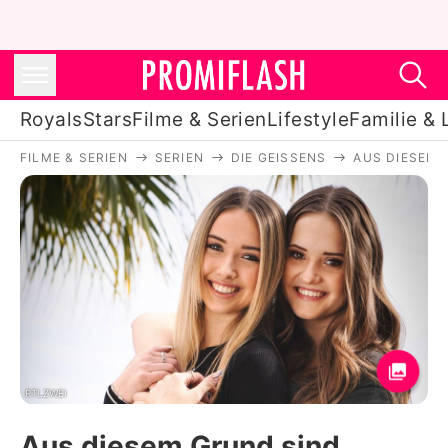
Royals
Stars
Filme & Serien
Lifestyle
Familie & 
FILME & SERIEN
SERIEN
DIE GEISSENS
AUS DIESEM 
Royals
Stars
Filme & Serien
Lifestyle
Familie & Liebe
Promiflash Exklusiv
RTLZWEI
Aus diesem Grund sind