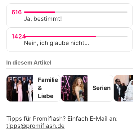
616
Ja, bestimmt!
1424
Nein, ich glaube nicht...
In diesem Artikel
Familie
&
Serien
Liebe
Tipps für Promiflash? Einfach E-Mail an:
tipps@promiflash.de