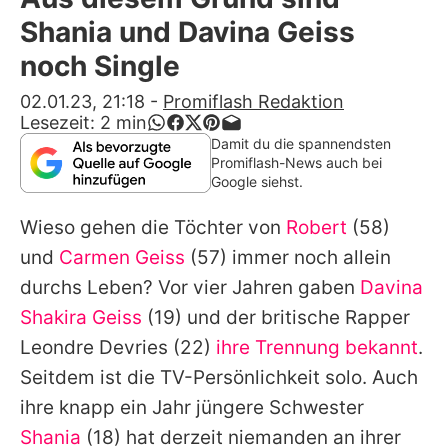
Alle Themen auf Promiflash
Shania und Davina Geiss
Jobs
noch Single
App runterladen
02.01.23, 21:18
-
Promiflash Redaktion
Lesezeit:
2
min
Team
Damit du die spannendsten
Promiflash-News auch bei
Redaktionelle Richtlinien
Google siehst.
Wieso gehen die Töchter von
Robert
(58)
Impressum
und
Carmen Geiss
(57) immer noch allein
Datenschutzerklärung
durchs Leben? Vor vier Jahren gaben
Davina
Nutzungsbedingungen
Shakira Geiss
(19) und der britische Rapper
Leondre Devries
(22)
ihre Trennung bekannt
.
Utiq verwalten
Seitdem ist die TV-Persönlichkeit solo. Auch
ihre knapp ein Jahr jüngere Schwester
Shania
(18) hat derzeit niemanden an ihrer