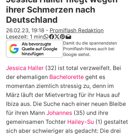
Alle Themen auf Promiflash
ihrer Schmerzen nach
Jobs
Deutschland
App runterladen
26.02.23, 19:18
-
Promiflash Redaktion
Lesezeit:
1
min
Team
Damit du die spannendsten
Promiflash-News auch bei
Redaktionelle Richtlinien
Google siehst.
Jessica Haller
(32) ist total verzweifelt. Bei
Impressum
der ehemaligen
Bachelorette
geht es
Datenschutzerklärung
momentan ziemlich stressig zu, denn im
Nutzungsbedingungen
März läuft der Mietvertrag für ihr Haus auf
Ibiza aus. Die Suche nach einer neuen Bleibe
Utiq verwalten
für ihren Mann
Johannes
(35) und ihre
gemeinsamen Tochter
Hailey-Su
(1) gestaltet
sich aber schwieriger als gedacht: Die drei