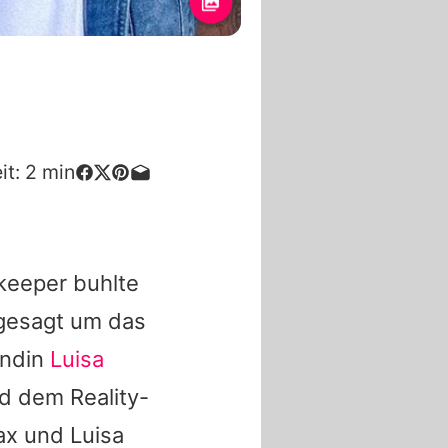
it:
2
min
keeper buhlte
gesagt um das
undin
Luisa
d dem Reality-
Max und Luisa