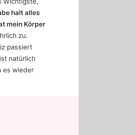
s Wichtigste,
abe halt alles
at mein Körper
hrlich zu.
iz
passiert
st natürlich
h es wieder