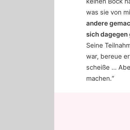
keinen Bock ha
was sie von mi
andere gemach
sich dagegen 
Seine Teilnah
war, bereue er
scheiße … Aber
machen.“