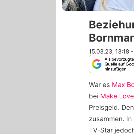
Instagram
Beziehun
Bornman
15.03.23, 13:18
War es
Max B
bei
Make Love
Preisgeld. De
zusammen. In 
TV-Star jedoch