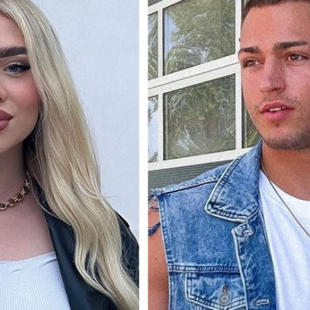
Filme & Serien
Lifestyle
Familie & Liebe
Promiflash Exklusiv
Alle Themen auf Promiflash
Jobs
App runterladen
Team
Redaktionelle Richtlinien
Impressum