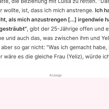
tte, die Beziehung mit Luisa zu retten. "Da
r wollte, ist, dass ich mich anstrenge.
Ich h
t, als mich anzustrengen [...] irgendwie h
gesträubt"
, gibt der 25-Jährige offen und e
me und auch das, was zwischen ihm und
Yel
 aber so gar nicht: "Was ich gemacht habe, i
 wäre es die gleiche Frau (
Yeliz
), würde ic
Anzeige