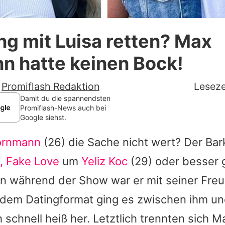
Datenschutzerklärung
g mit Luisa retten? Max
Nutzungsbedingungen
n hatte keinen Bock!
Utiq verwalten
-
Promiflash Redaktion
Leseze
Damit du die spannendsten
Promiflash-News auch bei
Google siehst.
ornmann
(26) die Sache nicht wert? Der Bar
, Fake Love
um
Yeliz Koc
(29) oder besser 
nn während der Show war er mit seiner Fre
dem Datingformat ging es zwischen ihm un
 schnell heiß her. Letztlich trennten sich 