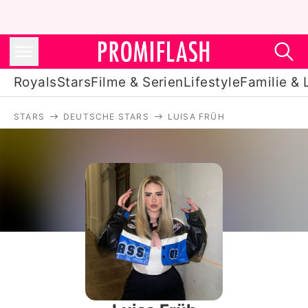
Royals
Stars
Filme & Serien
Lifestyle
Familie & 
STARS
DEUTSCHE STARS
LUISA FRÜH
Royals
Stars
Filme & Serien
Lifestyle
Familie & Liebe
Promiflash Exklusiv