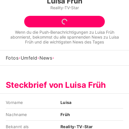
Luisa Früh
Alle Themen auf Promiflash
Reality-TV-Star
Jobs
App runterladen
Wenn du die Push-Benachrichtigungen zu
Luisa Früh
abonnierst, bekommst du alle spannenden News zu
Luisa
Team
Früh
und die wichtigsten News des Tages
Redaktionelle Richtlinien
Fotos
Umfeld
News
Impressum
Datenschutzerklärung
Steckbrief von Luisa Früh
Nutzungsbedingungen
Utiq verwalten
Vorname
Luisa
Nachname
Früh
Bekannt als
Reality-TV-Star