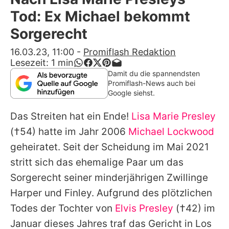
Alle Themen auf Promiflash
Tod: Ex Michael bekommt
Jobs
Sorgerecht
App runterladen
16.03.23, 11:00
-
Promiflash Redaktion
Lesezeit:
1
min
Team
Damit du die spannendsten
Promiflash-News auch bei
Redaktionelle Richtlinien
Google siehst.
Das Streiten hat ein Ende!
Lisa Marie Presley
Impressum
(†54) hatte im Jahr 2006
Michael Lockwood
Datenschutzerklärung
geheiratet. Seit der Scheidung im Mai 2021
Nutzungsbedingungen
stritt sich das ehemalige Paar um das
Sorgerecht seiner minderjährigen Zwillinge
Utiq verwalten
Harper und Finley. Aufgrund des plötzlichen
Todes der Tochter von
Elvis Presley
(†42) im
Januar dieses Jahres traf das Gericht in Los