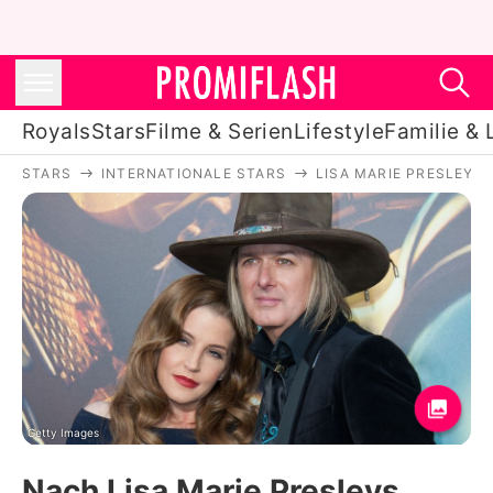
Royals
Stars
Filme & Serien
Lifestyle
Familie & 
STARS
INTERNATIONALE STARS
LISA MARIE PRESLEY
Royals
Stars
Filme & Serien
Lifestyle
Familie & Liebe
Promiflash Exklusiv
Getty Images
Nach Lisa Marie Presleys