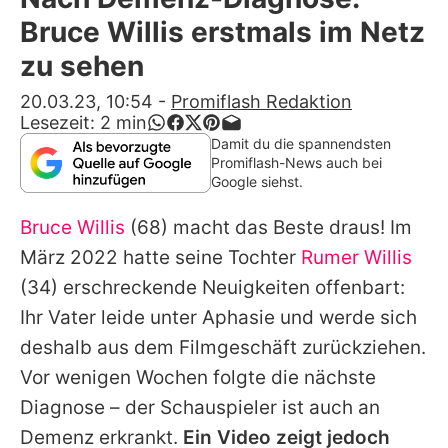
Alle Themen auf Promiflash
Bruce Willis erstmals im Netz
Jobs
zu sehen
App runterladen
20.03.23, 10:54
-
Promiflash Redaktion
Lesezeit:
2
min
Team
Damit du die spannendsten
Promiflash-News auch bei
Redaktionelle Richtlinien
Google siehst.
Bruce Willis
(68) macht das Beste draus! Im
Impressum
März 2022 hatte seine Tochter
Rumer Willis
Datenschutzerklärung
(34) erschreckende Neuigkeiten offenbart:
Nutzungsbedingungen
Ihr Vater leide unter Aphasie und werde sich
deshalb aus dem Filmgeschäft zurückziehen.
Utiq verwalten
Vor wenigen Wochen folgte die nächste
Diagnose – der Schauspieler ist auch an
Demenz erkrankt.
Ein Video zeigt jedoch