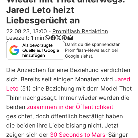
Alle Themen auf Promiflash
Jared Leto heizt
Jobs
Liebesgerücht an
App runterladen
22.08.23, 13:00
-
Promiflash Redaktion
Lesezeit:
1
min
Team
Damit du die spannendsten
Promiflash-News auch bei
Redaktionelle Richtlinien
Google siehst.
Die Anzeichen für eine Beziehung verdichten
Impressum
sich. Bereits seit einigen Monaten wird
Jared
Datenschutzerklärung
Leto
(51) eine Beziehung mit dem Model
Thet
Nutzungsbedingungen
Thinn
nachgesagt. Immer wieder werden die
beiden
zusammen in der Öffentlichkeit
Utiq verwalten
gesichtet, doch öffentlich bestätigt haben
die beiden ihre Liebe bislang nicht. Jetzt
zeigen sich der
30 Seconds to Mars
-Sänger