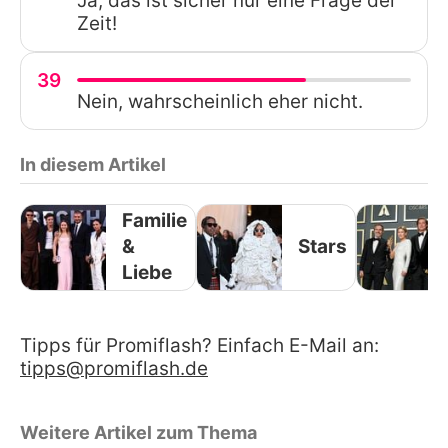
Ja, das ist sicher nur eine Frage der
Zeit!
39
Nein, wahrscheinlich eher nicht.
In diesem Artikel
Familie
&
Stars
Liebe
Tipps für Promiflash? Einfach E-Mail an:
tipps@promiflash.de
Weitere Artikel zum Thema