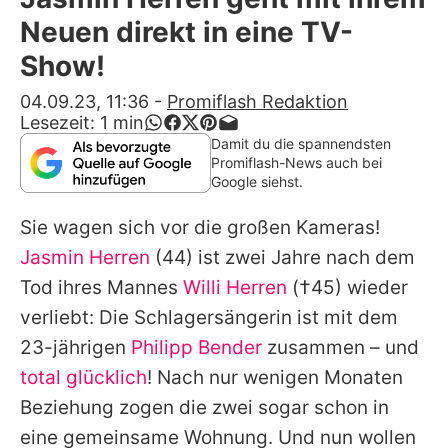
Alle Themen auf Promiflash
Neuen direkt in eine TV-
Jobs
Show!
App runterladen
04.09.23, 11:36
-
Promiflash Redaktion
Lesezeit:
1
min
Team
Damit du die spannendsten
Promiflash-News auch bei
Redaktionelle Richtlinien
Google siehst.
Sie wagen sich vor die großen Kameras!
Impressum
Jasmin Herren
(44) ist zwei Jahre nach dem
Datenschutzerklärung
Tod ihres Mannes
Willi Herren
(†45) wieder
Nutzungsbedingungen
verliebt: Die Schlagersängerin ist mit dem
23-jährigen
Philipp Bender
zusammen – und
Utiq verwalten
total glücklich
! Nach nur wenigen Monaten
Beziehung zogen die zwei sogar schon in
eine gemeinsame Wohnung. Und nun wollen