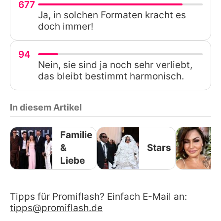
677
Ja, in solchen Formaten kracht es
doch immer!
94
Nein, sie sind ja noch sehr verliebt,
das bleibt bestimmt harmonisch.
In diesem Artikel
Familie
&
Stars
Liebe
Tipps für Promiflash? Einfach E-Mail an:
tipps@promiflash.de