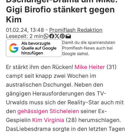
Alle Themen auf Promiflash
Gigi Birofio stänkert gegen
Jobs
Kim
App runterladen
01.02.24, 13:48
-
Promiflash Redaktion
Lesezeit:
2
min
Team
Damit du die spannendsten
Promiflash-News auch bei
Redaktionelle Richtlinien
Google siehst.
Er stärkt ihm den Rücken!
Mike Heiter
(31)
Impressum
campt seit knapp zwei Wochen im
Datenschutzerklärung
australischen Dschungel. Neben den
Nutzungsbedingungen
gängigen Herausforderungen des TV-
Urwalds muss sich der Reality-Star auch mit
Utiq verwalten
den
gehässigen Sticheleien
seiner Ex-
Gespielin
Kim Virginia
(28) herumschlagen.
DasLiebesdrama sorgte in den letzten Tagen