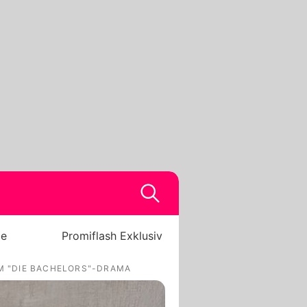
be
Promiflash Exklusiv
M "DIE BACHELORS"-DRAMA