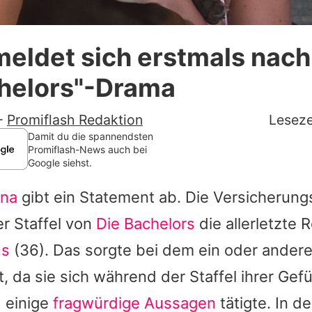
Datenschutzerklärung
meldet sich erstmals nac
Nutzungsbedingungen
chelors"-Drama
Utiq verwalten
-
Promiflash Redaktion
Leseze
Damit du die spannendsten
Promiflash-News auch bei
Google siehst.
ina
gibt ein Statement ab. Die Versicherung
r Staffel von
Die Bachelors
die allerletzte 
us
(36). Das sorgte bei dem ein oder ander
, da sie sich während der Staffel ihrer Gefüh
d einige
fragwürdige Aussagen
tätigte. In d