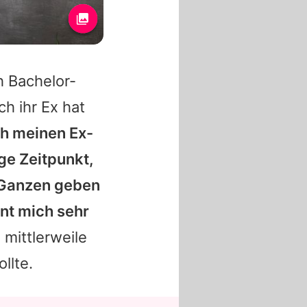
h Bachelor-
ch ihr Ex hat
ch meinen Ex-
ige Zeitpunkt,
 Ganzen geben
nnt mich sehr
h mittlerweile
llte.