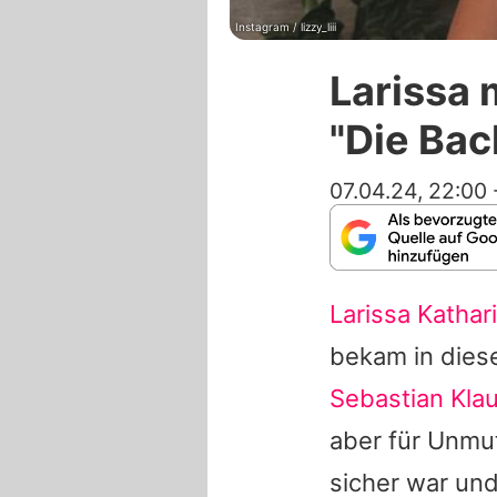
Instagram / lizzy_liii
Larissa 
"Die Ba
07.04.24, 22:00
Larissa Kathar
bekam in diese
Sebastian Kla
aber für Unmut
sicher war un