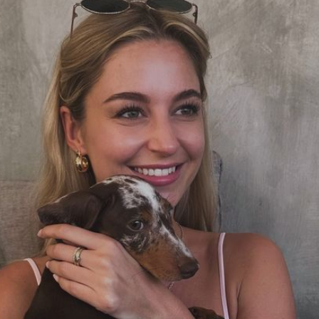
Filme & Serien
Lifestyle
Familie & Liebe
Promiflash Exklusiv
Alle Themen auf Promiflash
Jobs
App runterladen
Team
Redaktionelle Richtlinien
Impressum