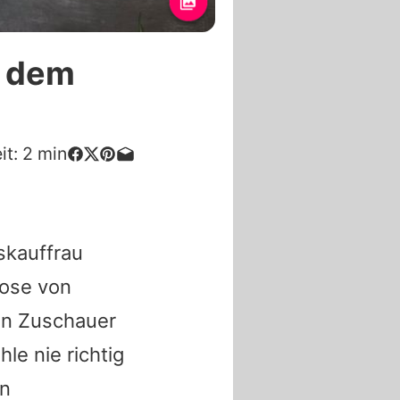
h dem
it:
2
min
skauffrau
Rose von
en Zuschauer
le nie richtig
en