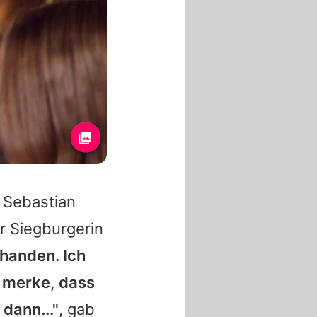
n Sebastian
 Siegburgerin
bhanden. Ich
 merke, dass
dann..."
, gab