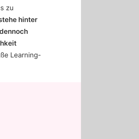
es zu
stehe hinter
 dennoch
hkeit
ße Learning-