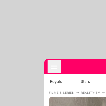
Royals
Stars
FILME & SERIEN
REALITY-TV