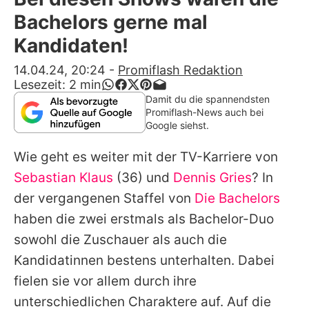
Alle Themen auf Promiflash
Bachelors gerne mal
Jobs
Kandidaten!
App runterladen
14.04.24, 20:24
-
Promiflash Redaktion
Lesezeit:
2
min
Team
Damit du die spannendsten
Promiflash-News auch bei
Redaktionelle Richtlinien
Google siehst.
Wie geht es weiter mit der TV-Karriere von
Impressum
Sebastian Klaus
(36) und
Dennis Gries
? In
Datenschutzerklärung
der vergangenen Staffel von
Die Bachelors
Nutzungsbedingungen
haben die zwei erstmals als Bachelor-Duo
sowohl die Zuschauer als auch die
Utiq verwalten
Kandidatinnen bestens unterhalten. Dabei
fielen sie vor allem durch ihre
unterschiedlichen Charaktere auf. Auf die