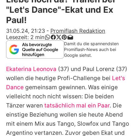
Alle Themen auf Promiflash
"Let's Dance"-Ekat und Ex
Jobs
Paul!
App runterladen
31.05.24, 21:23
-
Promiflash Redaktion
Lesezeit:
2
min
Team
Damit du die spannendsten
Promiflash-News auch bei
Redaktionelle Richtlinien
Google siehst.
Ekaterina Leonova
(37) und
Paul Lorenz
(37)
Impressum
wollen die heutige Profi-Challenge bei
Let's
Datenschutzerklärung
Dance
gemeinsam gewinnen. Was einige
Nutzungsbedingungen
vielleicht noch nicht wissen: Die beiden
Tänzer waren
tatsächlich mal ein Paar
. Die
Utiq verwalten
einstige Beziehung wollen sie heute Abend
mit einem Mix aus Tango, Slowfox und Tango
Argentino vertanzen. Zuvor geben Ekat und