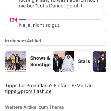
Richtig krass, so was habe ich noch
nie bei "Let's Dance" gefühlt.
134
Na ja, nicht so gut.
In diesem Artikel
Shows &
Stars
Sonstige
Tipps für Promiflash? Einfach E-Mail an:
tipps@promiflash.de
Weitere Artikel zum Thema