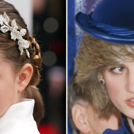
Filme & Serien
Lifestyle
Familie & Liebe
Promiflash Exklusiv
Alle Themen auf Promiflash
Jobs
App runterladen
Team
Redaktionelle Richtlinien
Impressum