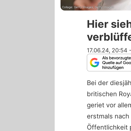
Collage: Getty Images, Getty Images
Hier sie
verblüff
17.06.24, 20:54
Bei der diesjä
britischen Ro
geriet vor all
erstmals nach
Öffentlichkeit