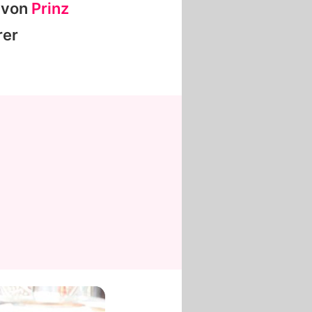
r von
Prinz
rer