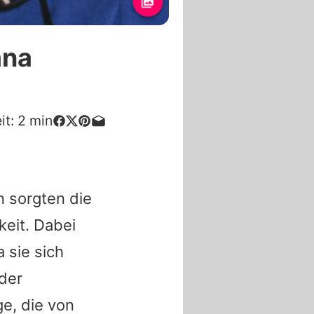
ana
it:
2
min
n sorgten die
eit. Dabei
 sie sich
der
ge, die von