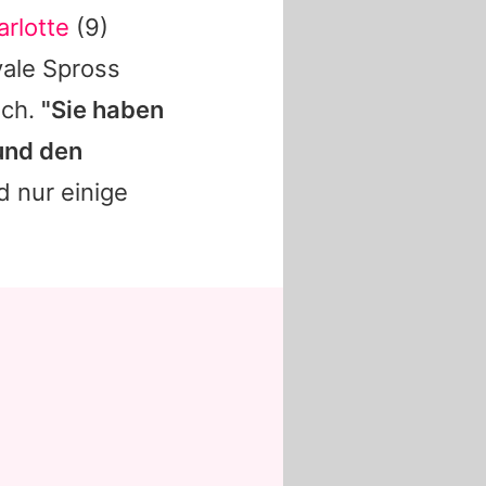
arlotte
(9)
yale Spross
ich.
"Sie haben
und den
d nur einige