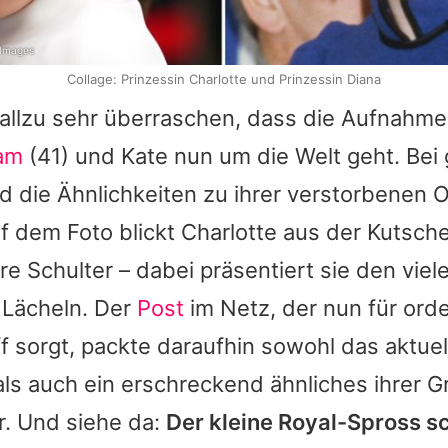
 Images
Collage: Prinzessin Charlotte und Prinzessin Diana
t allzu sehr überraschen, dass die Aufnahme
iam
(41) und Kate nun um die Welt geht. Be
nd die Ähnlichkeiten zu ihrer verstorbenen
 dem Foto blickt Charlotte aus der Kutsch
ihre Schulter – dabei präsentiert sie den vie
 Lächeln. Der
Post
im Netz, der nun für orde
 sorgt, packte daraufhin sowohl das aktuell
ls auch ein erschreckend ähnliches ihrer 
. Und siehe da:
Der kleine Royal-Spross s