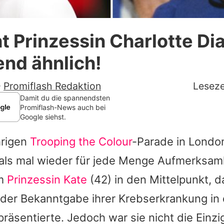
Datenschutzerklärung
ht Prinzessin Charlotte Di
Nutzungsbedingungen
end ähnlich!
Utiq verwalten
-
Promiflash Redaktion
Leseze
Damit du die spannendsten
Promiflash-News auch bei
Google siehst.
hrigen
Trooping the Colour
-Parade in Londo
yals mal wieder für jede Menge Aufmerksamk
em
Prinzessin Kate
(42) in den Mittelpunkt, da
 der Bekanntgabe ihrer Krebserkrankung in 
 präsentierte. Jedoch war sie nicht die Einzi