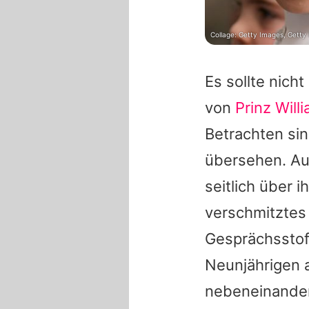
Collage: Getty Images, Getty
Es sollte nich
von
Prinz Will
Betrachten si
übersehen. Auf
seitlich über 
verschmitztes
Gesprächsstoff
Neunjährigen a
nebeneinander