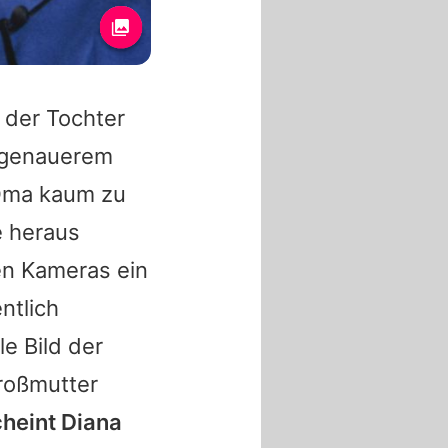
 der Tochter
i genauerem
 Oma kaum zu
e heraus
len Kameras ein
ntlich
e Bild der
Großmutter
cheint Diana