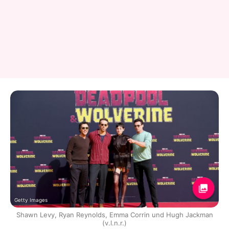
Getty Images
Shawn Levy, Ryan Reynolds, Emma Corrin und Hugh Jackman
(v.l.n.r.)