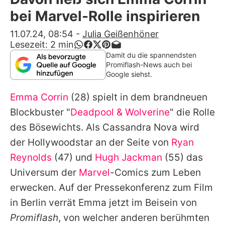
Alle Themen auf Promiflash
bei Marvel-Rolle inspirieren
Jobs
11.07.24, 08:54
-
Julia Geißenhöner
Lesezeit:
2
min
App runterladen
Damit du die spannendsten
Promiflash-News auch bei
Team
Google siehst.
Redaktionelle Richtlinien
Emma Corrin
(28) spielt in dem brandneuen
Blockbuster "
Deadpool & Wolverine
" die Rolle
Impressum
des Bösewichts. Als Cassandra Nova wird
Datenschutzerklärung
der Hollywoodstar an der Seite von
Ryan
Reynolds
(47) und
Hugh Jackman
(55) das
Nutzungsbedingungen
Universum der
Marvel
-Comics zum Leben
Utiq verwalten
erwecken. Auf der Pressekonferenz zum Film
in Berlin verrät
Emma
jetzt im Beisein von
Promiflash
, von welcher anderen berühmten