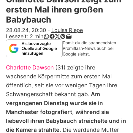
Alle Themen auf Promiflash
ersten Mal ihren großen
Jobs
Babybauch
App runterladen
28.08.24, 20:30
-
Louisa Riepe
Lesezeit:
2
min
Team
Damit du die spannendsten
Promiflash-News auch bei
Redaktionelle Richtlinien
Google siehst.
Charlotte Dawson
(31) zeigte ihre
Impressum
wachsende Körpermitte zum ersten Mal
Datenschutzerklärung
öffentlich, seit sie vor wenigen Tagen ihre
Nutzungsbedingungen
Schwangerschaft bekannt gab.
Am
vergangenen Dienstag wurde sie in
Utiq verwalten
Manchester fotografiert, während sie
liebevoll ihren Babybauch streichelte und in
die Kamera strahlte.
Die werdende Mutter