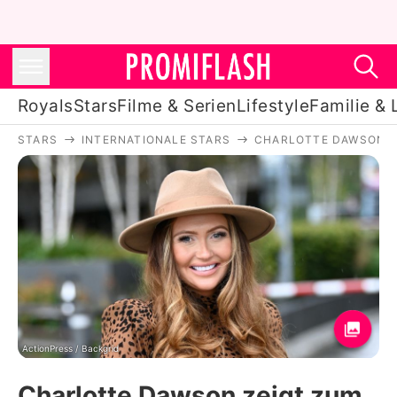
Royals
Stars
Filme & Serien
Lifestyle
Familie & 
STARS
INTERNATIONALE STARS
CHARLOTTE DAWSON (E
Royals
Stars
Filme & Serien
Lifestyle
Familie & Liebe
Promiflash Exklusiv
ActionPress / Backgrid
Charlotte Dawson zeigt zum