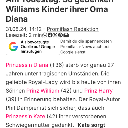
Alle Themen auf Promiflash
Williams Kinder ihrer Oma
Jobs
Diana
App runterladen
31.08.24, 14:12
-
Promiflash Redaktion
Lesezeit:
2
min
Team
Damit du die spannendsten
Promiflash-News auch bei
Redaktionelle Richtlinien
Google siehst.
Prinzessin Diana
(†36) starb vor genau 27
Impressum
Jahren unter tragischen Umständen. Die
Datenschutzerklärung
geliebte Royal-Lady wird bis heute von ihren
Nutzungsbedingungen
Söhnen
Prinz William
(42) und
Prinz Harry
(39) in Erinnerung behalten. Der Royal-Autor
Utiq verwalten
Phil Dampier ist sich sicher, dass auch
Prinzessin Kate
(42) ihrer verstorbenen
Schwiegermutter gedenkt.
"Kate sorgt