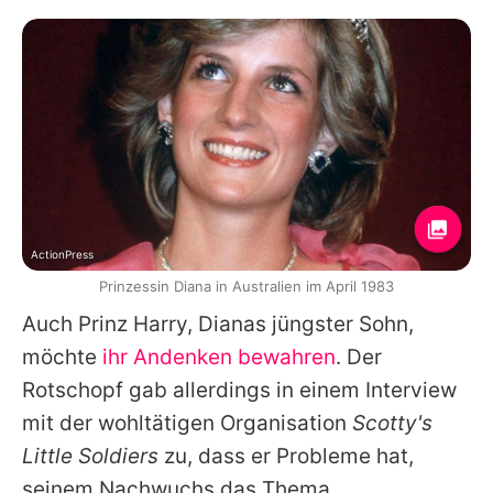
ActionPress
Prinzessin Diana in Australien im April 1983
Auch
Prinz Harry
,
Dianas
jüngster Sohn,
möchte
ihr Andenken bewahren
. Der
Rotschopf gab allerdings in einem Interview
mit der wohltätigen Organisation
Scotty's
Little Soldiers
zu, dass er Probleme hat,
seinem Nachwuchs das Thema