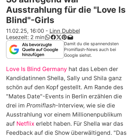
Alle Themen auf Promiflash
Ausstrahlung für die "Love Is
Jobs
Blind"-Girls
App runterladen
11.02.25, 16:00
-
Linn Dubbel
Lesezeit:
2
min
Team
Damit du die spannendsten
Promiflash-News auch bei
Redaktionelle Richtlinien
Google siehst.
Love Is Blind Germany
hat das Leben der
Impressum
Kandidatinnen
Shella
,
Sally
und
Shila
ganz
Datenschutzerklärung
schön auf den Kopf gestellt. Am Rande des
Nutzungsbedingungen
"Mates Date"-Events in Berlin erzählen die
drei im
Promiflash
-Interview, wie sie die
Utiq verwalten
Ausstrahlung vor einem Millionenpublikum
auf
Netflix
erlebt haben. Für Shella war das
Feedback auf die Show überwältigend. "Das