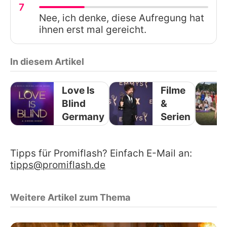
7
Nee, ich denke, diese Aufregung hat
ihnen erst mal gereicht.
In diesem Artikel
Love Is
Filme
Blind
&
Germany
Serien
Tipps für Promiflash? Einfach E-Mail an:
tipps@promiflash.de
Weitere Artikel zum Thema