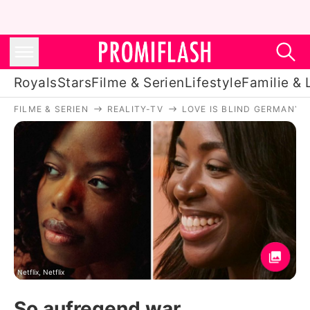
Royals
Stars
Filme & Serien
Lifestyle
Familie & 
FILME & SERIEN
REALITY-TV
LOVE IS BLIND GERMANY
Royals
Stars
Filme & Serien
Lifestyle
Familie & Liebe
Promiflash Exklusiv
Netflix, Netflix
So aufregend war