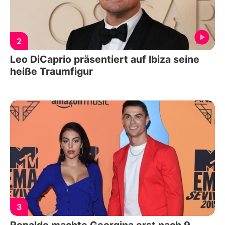
2
Leo DiCaprio präsentiert auf Ibiza seine
heiße Traumfigur
3
Ronaldo machte Georgina erst nach 9