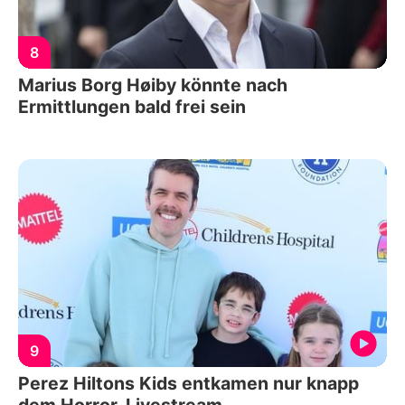
8
Marius Borg Høiby könnte nach
Ermittlungen bald frei sein
9
Perez Hiltons Kids entkamen nur knapp
dem Horror-Livestream