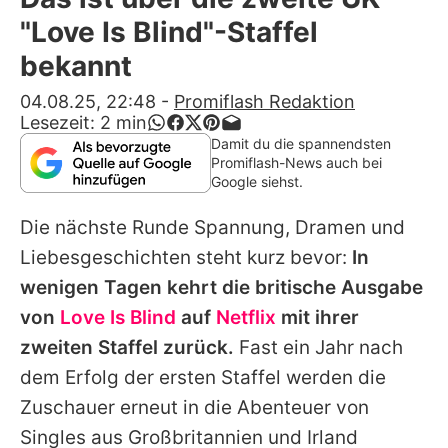
Alle Themen auf Promiflash
"Love Is Blind"-Staffel
Jobs
bekannt
App runterladen
04.08.25, 22:48
-
Promiflash Redaktion
Lesezeit:
2
min
Team
Damit du die spannendsten
Promiflash-News auch bei
Redaktionelle Richtlinien
Google siehst.
Die nächste Runde Spannung, Dramen und
Impressum
Liebesgeschichten steht kurz bevor:
In
Datenschutzerklärung
wenigen Tagen kehrt die britische Ausgabe
Nutzungsbedingungen
von
Love Is Blind
auf
Netflix
mit ihrer
zweiten Staffel zurück.
Fast ein Jahr nach
Utiq verwalten
dem Erfolg der ersten Staffel werden die
Zuschauer erneut in die Abenteuer von
Singles aus Großbritannien und Irland