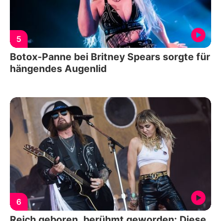
5
Botox-Panne bei Britney Spears sorgte für
hängendes Augenlid
6
Reich geboren, berühmt geworden: Diese