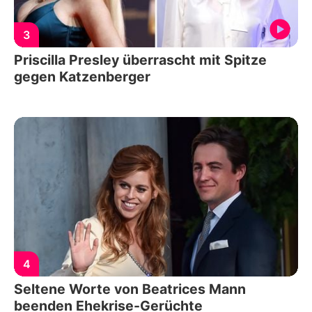
3
Priscilla Presley überrascht mit Spitze
gegen Katzenberger
4
Seltene Worte von Beatrices Mann
beenden Ehekrise-Gerüchte