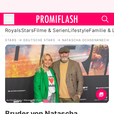
Royals
Stars
Filme & Serien
Lifestyle
Familie & 
STARS
DEUTSCHE STARS
NATASCHA OCHSENKNECHT
Royals
Stars
Filme & Serien
Lifestyle
Familie & Liebe
Promiflash Exklusiv
ActionPress / Alexander Pohl
Bruder von Natascha