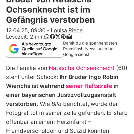
Alle Themen auf Promiflash
Ochsenknecht ist im
Jobs
Gefängnis verstorben
App runterladen
12.04.25, 09:30
-
Louisa Riepe
Lesezeit:
2
min
Team
Damit du die spannendsten
Promiflash-News auch bei
Redaktionelle Richtlinien
Google siehst.
Die Familie von
Natascha Ochsenknecht
(60)
Impressum
steht unter Schock:
Ihr Bruder
Ingo Robin
Datenschutzerklärung
Wierichs
ist während
seiner Haftstrafe
in
Nutzungsbedingungen
einer bayerischen Justizvollzugsanstalt
verstorben.
Wie
Bild
berichtet, wurde der
Utiq verwalten
Fotograf tot in seiner Zelle gefunden. Er starb
offenbar an einem Herzinfarkt –
Fremdverschulden und Suizid konnten