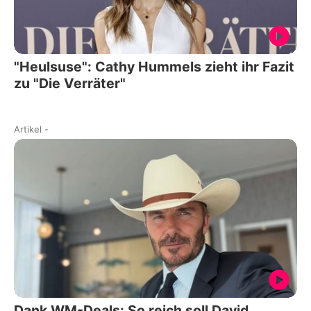
"Heulsuse": Cathy Hummels zieht ihr Fazit
zu "Die Verräter"
Artikel
-
Dank WM-Deals: So reich soll David