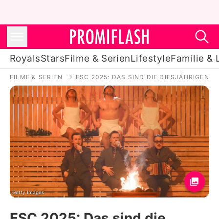
Royals
Stars
Filme & Serien
Lifestyle
Familie & 
FILME & SERIEN
ESC 2025: DAS SIND DIE DIESJÄHRIGEN F
Royals
Stars
Filme & Serien
Lifestyle
Familie & Liebe
Promiflash Exklusiv
Getty Images
ESC 2025: Das sind die