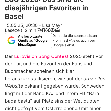
Alle Themen auf Promiflash
diesjährigen Favoriten in
Jobs
Basel
App runterladen
15.05.25, 20:30
-
Lisa Mayr
Lesezeit:
2
min
Team
Damit du die spannendsten
Promiflash-News auch bei
Redaktionelle Richtlinien
Google siehst.
Der
Eurovision Song Contest
2025 steht vor
Impressum
der Tür, und die Favoriten der Fans und
Datenschutzerklärung
Buchmacher scheinen sich klar
Nutzungsbedingungen
herauszukristallisieren, wie auf der
offiziellen
Website
bekannt gegeben wurde. Schweden
Utiq verwalten
liegt mit der Band KAJ und ihrem Hit "Bara
bada bastu" auf Platz eins der Wettquoten,
dicht gefolgt vom Österreicher JJ mit einer