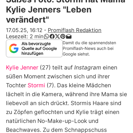
Alle Themen auf Promiflash
Kylie Jenners "Leben
Jobs
verändert"
App runterladen
17.05.25, 16:12
-
Promiflash Redaktion
Lesezeit:
2
min
Team
Damit du die spannendsten
Promiflash-News auch bei
Redaktionelle Richtlinien
Google siehst.
Kylie Jenner
(27) teilt auf
Instagram
einen
Impressum
süßen Moment zwischen sich und ihrer
Datenschutzerklärung
Tochter
Stormi
(7). Das kleine Mädchen
Nutzungsbedingungen
lächelt in die Kamera, während ihre Mama sie
liebevoll an sich drückt. Stormis Haare sind
Utiq verwalten
zu Zöpfen geflochten und
Kylie
trägt einen
natürlichen No-Make-up-Look und
Beachwaves. Zu dem Schnappschuss