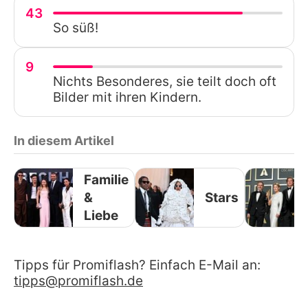
43
So süß!
9
Nichts Besonderes, sie teilt doch oft
Bilder mit ihren Kindern.
In diesem Artikel
Familie
&
Stars
Liebe
Tipps für Promiflash? Einfach E-Mail an:
tipps@promiflash.de