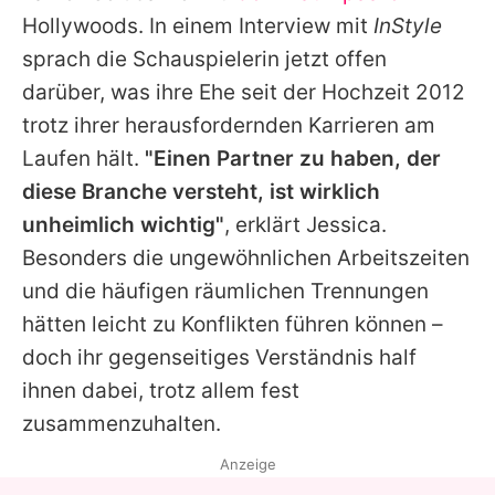
Alle Themen auf Promiflash
Hollywoods. In einem Interview mit
InStyle
sprach die Schauspielerin jetzt offen
Jobs
darüber, was ihre Ehe seit der Hochzeit 2012
App runterladen
trotz ihrer herausfordernden Karrieren am
Team
Laufen hält.
"Einen Partner zu haben, der
diese Branche versteht, ist wirklich
Redaktionelle Richtlinien
unheimlich wichtig"
, erklärt
Jessica
.
Impressum
Besonders die ungewöhnlichen Arbeitszeiten
und die häufigen räumlichen Trennungen
Datenschutzerklärung
hätten leicht zu Konflikten führen können –
Nutzungsbedingungen
doch ihr gegenseitiges Verständnis half
ihnen dabei, trotz allem fest
Utiq verwalten
zusammenzuhalten.
Anzeige