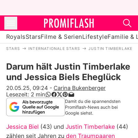
Royals
Stars
Filme & Serien
Lifestyle
Familie & 
STARS
INTERNATIONALE STARS
JUSTIN TIMBERLAKE
Royals
Darum hält Justin Timberlake
Stars
und Jessica Biels Eheglück
Filme & Serien
20.05.25, 09:24
-
Carina Bukenberger
Lesezeit:
2
min
Lifestyle
Damit du die spannendsten
Promiflash-News auch bei
Familie & Liebe
Google siehst.
Promiflash Exklusiv
Jessica Biel
(43) und
Justin Timberlake
(44)
zählen seit Jahren zu
den Traumpaaren