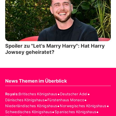
Spoiler zu "Let's Marry Harry": Hat Harry
Jowsey geheiratet?
News Themen im Überblick
•
•
Royals
:
Britisches Königshaus
Deutscher Adel
•
•
Dänisches Königshaus
Fürstenhaus Monaco
•
•
Niederländisches Königshaus
Norwegisches Königshaus
•
•
Schwedisches Königshaus
Spanisches Königshaus