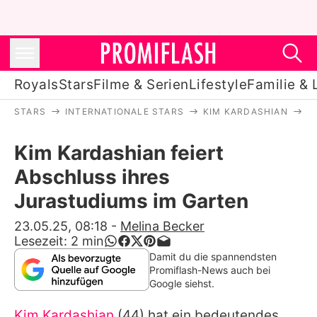
Royals
Stars
Filme & Serien
Lifestyle
Familie & 
STARS
INTERNATIONALE STARS
KIM KARDASHIAN
K
Royals
Kim Kardashian feiert
Stars
Abschluss ihres
Filme & Serien
Jurastudiums im Garten
Lifestyle
23.05.25, 08:18
-
Melina Becker
Lesezeit:
2
min
Familie & Liebe
Damit du die spannendsten
Promiflash-News auch bei
Promiflash Exklusiv
Google siehst.
Kim Kardashian
(44) hat ein bedeutendes