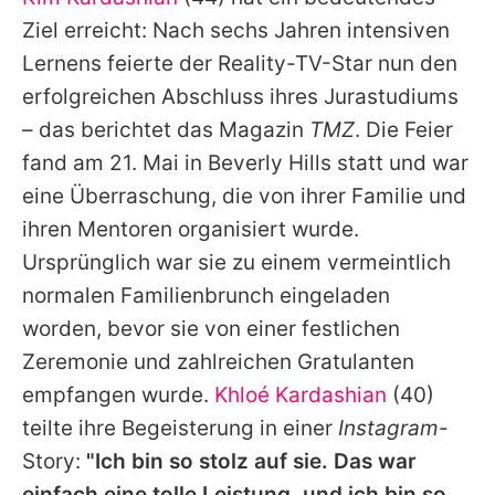
Alle Themen auf Promiflash
Ziel erreicht: Nach sechs Jahren intensiven
Jobs
Lernens feierte der Reality-TV-Star nun den
erfolgreichen Abschluss ihres Jurastudiums
App runterladen
– das berichtet das Magazin
TMZ
. Die Feier
Team
fand am 21. Mai in Beverly Hills statt und war
eine Überraschung, die von ihrer Familie und
Redaktionelle Richtlinien
ihren Mentoren organisiert wurde.
Impressum
Ursprünglich war sie zu einem vermeintlich
normalen Familienbrunch eingeladen
Datenschutzerklärung
worden, bevor sie von einer festlichen
Nutzungsbedingungen
Zeremonie und zahlreichen Gratulanten
Utiq verwalten
empfangen wurde.
Khloé Kardashian
(40)
teilte ihre Begeisterung in einer
Instagram
-
Story:
"Ich bin so stolz auf sie. Das war
einfach eine tolle Leistung, und ich bin so