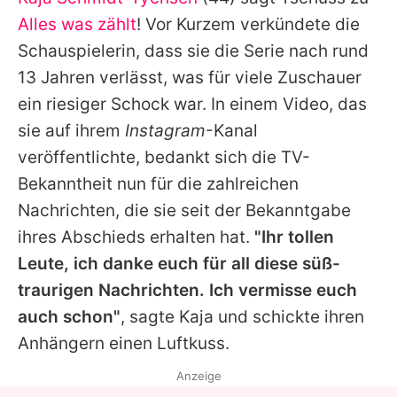
Alle Themen auf Promiflash
Alles was zählt
! Vor Kurzem verkündete die
Jobs
Schauspielerin, dass sie die Serie nach rund
13 Jahren verlässt, was für viele Zuschauer
App runterladen
ein riesiger Schock war. In einem Video, das
Team
sie auf ihrem
Instagram
-Kanal
veröffentlichte, bedankt sich die TV-
Redaktionelle Richtlinien
Bekanntheit nun für die zahlreichen
Impressum
Nachrichten, die sie seit der Bekanntgabe
ihres Abschieds erhalten hat.
"Ihr tollen
Datenschutzerklärung
Leute, ich danke euch für all diese süß-
Nutzungsbedingungen
traurigen Nachrichten. Ich vermisse euch
Utiq verwalten
auch schon"
, sagte
Kaja
und schickte ihren
Anhängern einen Luftkuss.
Anzeige