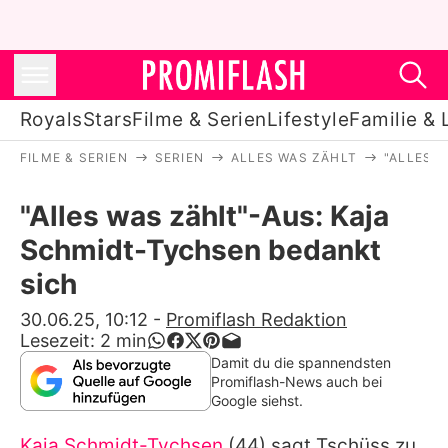
Royals
Stars
Filme & Serien
Lifestyle
Familie & 
FILME & SERIEN
SERIEN
ALLES WAS ZÄHLT
"ALLES 
Royals
"Alles was zählt"-Aus: Kaja
Stars
Schmidt-Tychsen bedankt
Filme & Serien
sich
Lifestyle
30.06.25, 10:12
-
Promiflash Redaktion
Lesezeit:
2
min
Familie & Liebe
Damit du die spannendsten
Promiflash-News auch bei
Promiflash Exklusiv
Google siehst.
Kaja Schmidt-Tychsen
(44) sagt Tschüss zu