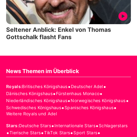
Seltener Anblick: Enkel von Thomas
Gottschalk flasht Fans
News Themen im Überblick
•
•
Royals
:
Britisches Königshaus
Deutscher Adel
•
•
Dänisches Königshaus
Fürstenhaus Monaco
•
•
Niederländisches Königshaus
Norwegisches Königshaus
•
•
Schwedisches Königshaus
Spanisches Königshaus
Weitere Royals und Adel
•
•
Stars
:
Deutsche Stars
Internationale Stars
Schlagerstars
•
•
•
•
Tierische Stars
TikTok Stars
Sport Stars