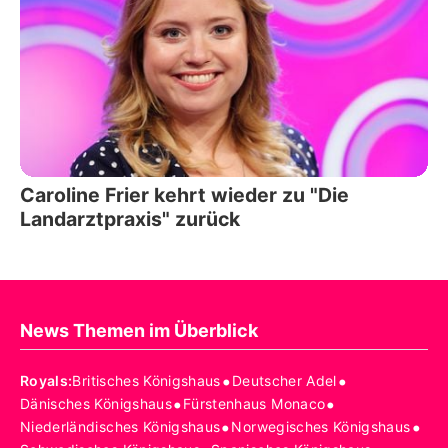
Caroline Frier kehrt wieder zu "Die
Landarztpraxis" zurück
News Themen im Überblick
•
•
Royals
:
Britisches Königshaus
Deutscher Adel
•
•
Dänisches Königshaus
Fürstenhaus Monaco
•
•
Niederländisches Königshaus
Norwegisches Königshaus