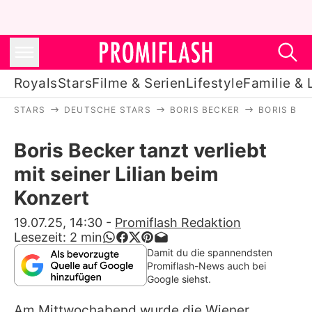
Royals
Stars
Filme & Serien
Lifestyle
Familie & 
STARS
DEUTSCHE STARS
BORIS BECKER
BORIS BEC
Royals
Boris Becker tanzt verliebt
Stars
mit seiner Lilian beim
Filme & Serien
Konzert
Lifestyle
19.07.25, 14:30
-
Promiflash Redaktion
Lesezeit:
2
min
Familie & Liebe
Damit du die spannendsten
Promiflash-News auch bei
Promiflash Exklusiv
Google siehst.
Am Mittwochabend wurde die Wiener