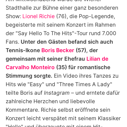
Alle Themen auf Promiflash
Stadthalle zur Bühne einer ganz besonderen
Jobs
Show:
Lionel Richie
(76), die Pop-Legende,
begeisterte mit seinem Konzert im Rahmen
App runterladen
der "Say Hello To The Hits"-Tour rund 7.000
Team
Fans.
Unter den Gästen befand sich auch
Tennis-Ikone
Boris Becker
(57), der
Redaktionelle Richtlinien
gemeinsam mit seiner Ehefrau
Lilian de
Impressum
Carvalho Monteiro
(35) für romantische
Stimmung sorgte.
Ein Video ihres Tanzes zu
Datenschutzerklärung
Hits wie "Easy" und "Three Times A Lady"
Nutzungsbedingungen
teilte
Boris
auf
Instagram
– und erntete dafür
Utiq verwalten
zahlreiche Herzchen und liebevolle
Kommentare. Richie selbst eröffnete sein
Konzert leicht verspätet mit seinem Klassiker
"Hello" und überzeugte mit einem Hit-