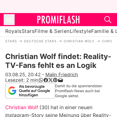
Royals
Stars
Filme & Serien
Lifestyle
Familie & 
STARS
DEUTSCHE STARS
CHRISTIAN WOLF
CHRISTI
Royals
Christian Wolf findet: Reality-
Stars
TV-Fans fehlt es an Logik
Filme & Serien
03.08.25, 20:42
-
Malin Friedrich
Lesezeit:
2
min
Lifestyle
Damit du die spannendsten
Promiflash-News auch bei
Familie & Liebe
Google siehst.
Promiflash Exklusiv
Christian Wolf
(30) hat in einer neuen
Instagram
-Story seine Meinung über Reality-