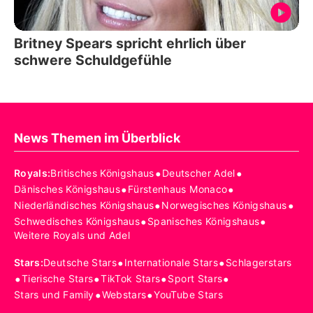
Britney Spears spricht ehrlich über
schwere Schuldgefühle
News Themen im Überblick
•
•
Royals
:
Britisches Königshaus
Deutscher Adel
•
•
Dänisches Königshaus
Fürstenhaus Monaco
•
•
Niederländisches Königshaus
Norwegisches Königshaus
•
•
Schwedisches Königshaus
Spanisches Königshaus
Weitere Royals und Adel
•
•
Stars
:
Deutsche Stars
Internationale Stars
Schlagerstars
•
•
•
•
Tierische Stars
TikTok Stars
Sport Stars
•
•
Stars und Family
Webstars
YouTube Stars