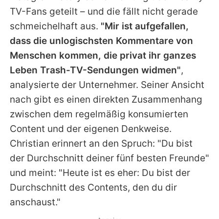
Alle Themen auf Promiflash
TV-Fans geteilt – und die fällt nicht gerade
schmeichelhaft aus.
"Mir ist aufgefallen,
Jobs
dass die unlogischsten Kommentare von
App runterladen
Menschen kommen, die privat ihr ganzes
Team
Leben Trash-TV-Sendungen widmen"
,
analysierte der Unternehmer. Seiner Ansicht
Redaktionelle Richtlinien
nach gibt es einen direkten Zusammenhang
Impressum
zwischen dem regelmäßig konsumierten
Content und der eigenen Denkweise.
Datenschutzerklärung
Christian erinnert an den Spruch: "Du bist
Nutzungsbedingungen
der Durchschnitt deiner fünf besten Freunde"
und meint: "Heute ist es eher: Du bist der
Utiq verwalten
Durchschnitt des Contents, den du dir
anschaust."