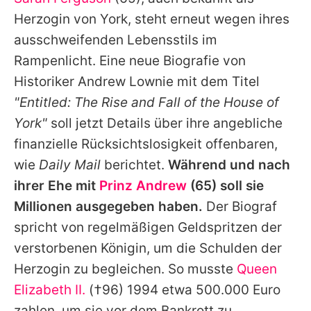
Alle Themen auf Promiflash
Herzogin von York, steht erneut wegen ihres
Jobs
ausschweifenden Lebensstils im
Rampenlicht. Eine neue Biografie von
App runterladen
Historiker Andrew Lownie mit dem Titel
Team
"Entitled: The Rise and Fall of the House of
York"
soll jetzt Details über ihre angebliche
Redaktionelle Richtlinien
finanzielle Rücksichtslosigkeit offenbaren,
Impressum
wie
Daily Mail
berichtet.
Während und nach
ihrer Ehe mit
Prinz Andrew
(65) soll sie
Datenschutzerklärung
Millionen ausgegeben haben.
Der Biograf
Nutzungsbedingungen
spricht von regelmäßigen Geldspritzen der
Utiq verwalten
verstorbenen Königin, um die Schulden der
Herzogin zu begleichen. So musste
Queen
Elizabeth II.
(†96) 1994 etwa 500.000 Euro
zahlen, um sie vor dem Bankrott zu