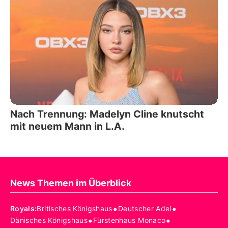
Nach Trennung: Madelyn Cline knutscht
mit neuem Mann in L.A.
News Themen im Überblick
•
•
Royals
:
Britisches Königshaus
Deutscher Adel
•
•
Dänisches Königshaus
Fürstenhaus Monaco