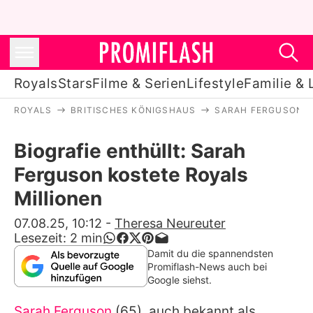
Royals
Stars
Filme & Serien
Lifestyle
Familie & 
ROYALS
BRITISCHES KÖNIGSHAUS
SARAH FERGUSON
Royals
Biografie enthüllt: Sarah
Stars
Ferguson kostete Royals
Filme & Serien
Millionen
Lifestyle
07.08.25, 10:12
-
Theresa Neureuter
Lesezeit:
2
min
Familie & Liebe
Damit du die spannendsten
Promiflash-News auch bei
Promiflash Exklusiv
Google siehst.
Sarah Ferguson
(65), auch bekannt als