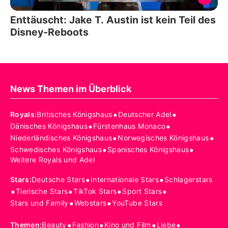
Enttäuscht: Jake T. Austin ist kein Teil des
Disney-Reboots
News Themen im Überblick
•
•
Royals
:
Britisches Königshaus
Deutscher Adel
•
•
Dänisches Königshaus
Fürstenhaus Monaco
•
•
Niederländisches Königshaus
Norwegisches Königshaus
•
•
Schwedisches Königshaus
Spanisches Königshaus
Weitere Royals und Adel
•
•
Stars
:
Deutsche Stars
Internationale Stars
Schlagerstars
•
•
•
•
Tierische Stars
TikTok Stars
Sport Stars
•
•
Stars und Family
Webstars
YouTube Stars
•
•
•
•
Themen
:
Beauty
Fashion
Kino und Film
Liebe