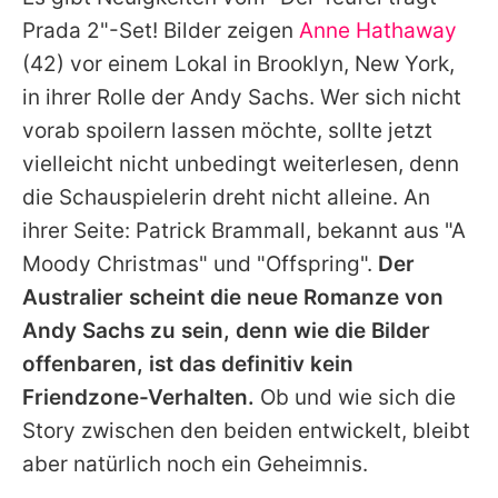
Alle Themen auf Promiflash
Prada 2"-Set! Bilder zeigen
Anne Hathaway
Jobs
(42) vor einem Lokal in Brooklyn, New York,
in ihrer Rolle der Andy Sachs. Wer sich nicht
App runterladen
vorab spoilern lassen möchte, sollte jetzt
Team
vielleicht nicht unbedingt weiterlesen, denn
die Schauspielerin dreht nicht alleine. An
Redaktionelle Richtlinien
ihrer Seite: Patrick Brammall, bekannt aus "A
Impressum
Moody Christmas" und "Offspring".
Der
Australier scheint die neue Romanze von
Datenschutzerklärung
Andy Sachs zu sein, denn wie die Bilder
Nutzungsbedingungen
offenbaren, ist das definitiv kein
Utiq verwalten
Friendzone-Verhalten.
Ob und wie sich die
Story zwischen den beiden entwickelt, bleibt
aber natürlich noch ein Geheimnis.