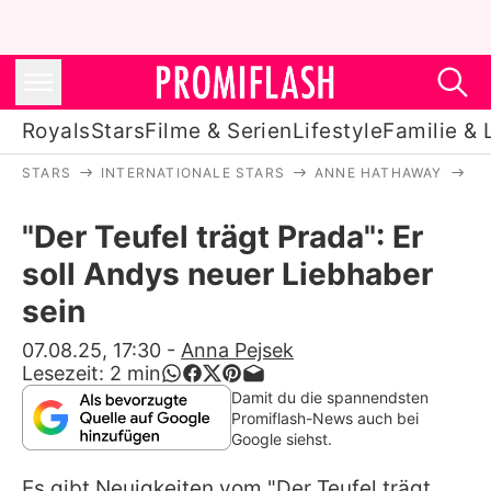
Royals
Stars
Filme & Serien
Lifestyle
Familie & 
STARS
INTERNATIONALE STARS
ANNE HATHAWAY
"D
Royals
"Der Teufel trägt Prada": Er
Stars
soll Andys neuer Liebhaber
Filme & Serien
sein
Lifestyle
07.08.25, 17:30
-
Anna Pejsek
Lesezeit:
2
min
Familie & Liebe
Damit du die spannendsten
Promiflash-News auch bei
Promiflash Exklusiv
Google siehst.
Es gibt Neuigkeiten vom "Der Teufel trägt