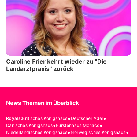
Caroline Frier kehrt wieder zu "Die
Landarztpraxis" zurück
News Themen im Überblick
•
•
Royals
:
Britisches Königshaus
Deutscher Adel
•
•
Dänisches Königshaus
Fürstenhaus Monaco
•
•
Niederländisches Königshaus
Norwegisches Königshaus