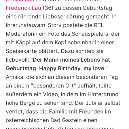
Alle Themen auf Promiflash
Frederick Lau
(36) zu dessen Geburtstag
Jobs
eine rührende Liebeserklärung gemacht. In
ihrer
Instagram
-Story postete die RTL-
App runterladen
Moderatorin ein Foto des Schauspielers, der
Team
mit Käppi auf dem Kopf scheinbar in einer
Speisekarte blättert. Dazu schrieb sie
Redaktionelle Richtlinien
liebevoll:
"Der Mann meines Lebens hat
Impressum
Geburtstag. Happy Birthday, my love."
Annika
, die sich an diesem besonderen Tag
Datenschutzerklärung
an einem "besonderen Ort" aufhält, teilte
Nutzungsbedingungen
außerdem ein Video, in dem im Hintergrund
Utiq verwalten
hohe Berge zu sehen sind. Der Jubilar selbst
verriet, dass die Familie mit Freunden im
österreichischen Bad Gastein einen
gemeinsamen Geburtstagsspaziergang in