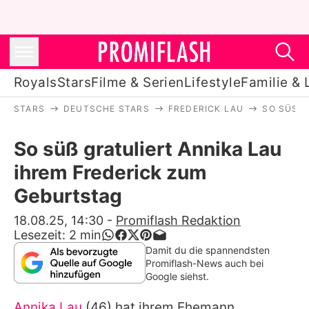
Royals
Stars
Filme & Serien
Lifestyle
Familie & 
STARS
DEUTSCHE STARS
FREDERICK LAU
SO SÜSS 
Royals
So süß gratuliert Annika Lau
Stars
ihrem Frederick zum
Filme & Serien
Geburtstag
Lifestyle
18.08.25, 14:30
-
Promiflash Redaktion
Lesezeit:
2
min
Familie & Liebe
Damit du die spannendsten
Promiflash-News auch bei
Promiflash Exklusiv
Google siehst.
Annika Lau
(46) hat ihrem Ehemann