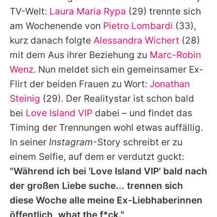
Alle Themen auf Promiflash
TV-Welt:
Laura Maria Rypa
(29) trennte sich
am Wochenende von
Pietro Lombardi
(33),
Jobs
kurz danach folgte
Alessandra Wichert
(28)
App runterladen
mit dem Aus ihrer Beziehung zu
Marc-Robin
Team
Wenz
. Nun meldet sich ein gemeinsamer Ex-
Flirt der beiden Frauen zu Wort:
Jonathan
Redaktionelle Richtlinien
Steinig
(29). Der Realitystar ist schon bald
Impressum
bei
Love Island VIP
dabei – und findet das
Timing der Trennungen wohl etwas auffällig.
Datenschutzerklärung
In seiner
Instagram
-Story schreibt er zu
Nutzungsbedingungen
einem Selfie, auf dem er verdutzt guckt:
"Während ich bei 'Love Island VIP' bald nach
Utiq verwalten
der großen Liebe suche... trennen sich
diese Woche alle meine Ex-Liebhaberinnen
öffentlich, what the f*ck."