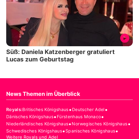
Süß: Daniela Katzenberger gratuliert
Lucas zum Geburtstag
News Themen im Überblick
•
•
Royals
:
Britisches Königshaus
Deutscher Adel
•
•
Dänisches Königshaus
Fürstenhaus Monaco
•
•
Niederländisches Königshaus
Norwegisches Königshaus
•
•
Schwedisches Königshaus
Spanisches Königshaus
Weitere Royals und Adel