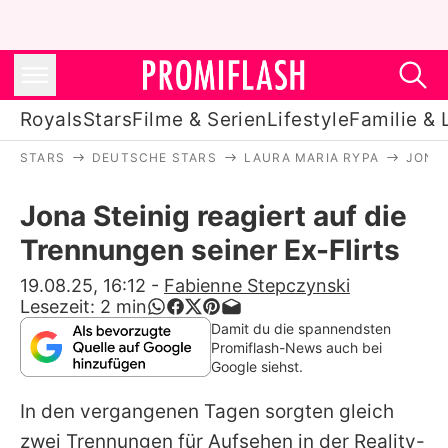
Royals
Stars
Filme & Serien
Lifestyle
Familie & 
STARS
DEUTSCHE STARS
LAURA MARIA RYPA
JONA 
Royals
Jona Steinig reagiert auf die
Stars
Trennungen seiner Ex-Flirts
Filme & Serien
19.08.25, 16:12
-
Fabienne Stepczynski
Lesezeit:
2
min
Lifestyle
Damit du die spannendsten
Promiflash-News auch bei
Familie & Liebe
Google siehst.
Promiflash Exklusiv
In den vergangenen Tagen sorgten gleich
zwei Trennungen für Aufsehen in der Reality-