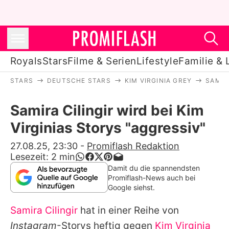
Royals
Stars
Filme & Serien
Lifestyle
Familie & 
STARS
DEUTSCHE STARS
KIM VIRGINIA GREY
SAMIR
Royals
Samira Cilingir wird bei Kim
Stars
Virginias Storys "aggressiv"
Filme & Serien
27.08.25, 23:30
-
Promiflash Redaktion
Lesezeit:
2
min
Lifestyle
Damit du die spannendsten
Promiflash-News auch bei
Familie & Liebe
Google siehst.
Promiflash Exklusiv
Samira Cilingir
hat in einer Reihe von
Instagram
-Storys heftig gegen
Kim Virginia