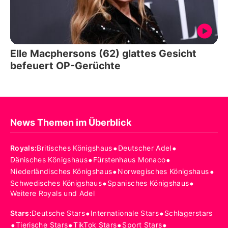
Elle Macphersons (62) glattes Gesicht
befeuert OP-Gerüchte
News Themen im Überblick
•
•
Royals
:
Britisches Königshaus
Deutscher Adel
•
•
Dänisches Königshaus
Fürstenhaus Monaco
•
•
Niederländisches Königshaus
Norwegisches Königshaus
•
•
Schwedisches Königshaus
Spanisches Königshaus
Weitere Royals und Adel
•
•
Stars
:
Deutsche Stars
Internationale Stars
Schlagerstars
•
•
•
•
Tierische Stars
TikTok Stars
Sport Stars