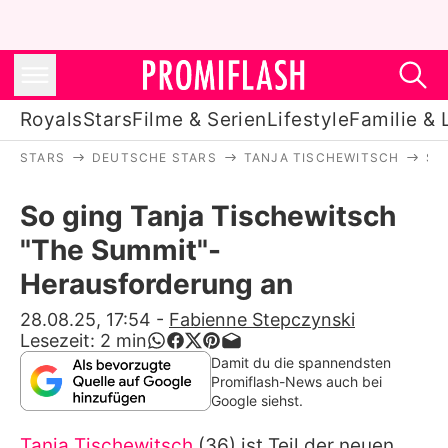
Royals
Stars
Filme & Serien
Lifestyle
Familie & 
STARS
DEUTSCHE STARS
TANJA TISCHEWITSCH
SO
Royals
So ging Tanja Tischewitsch
Stars
"The Summit"-
Filme & Serien
Herausforderung an
Lifestyle
28.08.25, 17:54
-
Fabienne Stepczynski
Lesezeit:
2
min
Familie & Liebe
Damit du die spannendsten
Promiflash-News auch bei
Promiflash Exklusiv
Google siehst.
Tanja Tischewitsch
(36) ist Teil der neuen