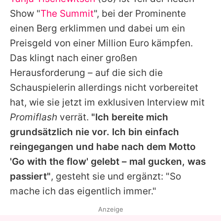
Alle Themen auf Promiflash
Show "
The Summit
", bei der Prominente
Jobs
einen Berg erklimmen und dabei um ein
Preisgeld von einer Million Euro kämpfen.
App runterladen
Das klingt nach einer großen
Team
Herausforderung – auf die sich die
Schauspielerin allerdings nicht vorbereitet
Redaktionelle Richtlinien
hat, wie sie jetzt im exklusiven Interview mit
Impressum
Promiflash
verrät.
"Ich bereite mich
grundsätzlich nie vor. Ich bin einfach
Datenschutzerklärung
reingegangen und habe nach dem Motto
Nutzungsbedingungen
'Go with the flow' gelebt – mal gucken, was
Utiq verwalten
passiert"
, gesteht sie und ergänzt: "So
mache ich das eigentlich immer."
Anzeige