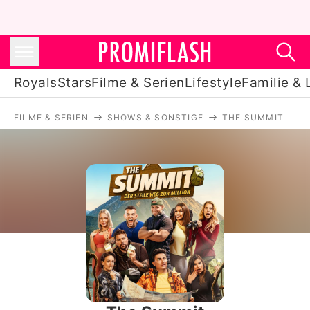
Royals
Stars
Filme & Serien
Lifestyle
Familie & 
FILME & SERIEN
SHOWS & SONSTIGE
THE SUMMIT
Royals
Stars
Filme & Serien
Lifestyle
Familie & Liebe
Promiflash Exklusiv