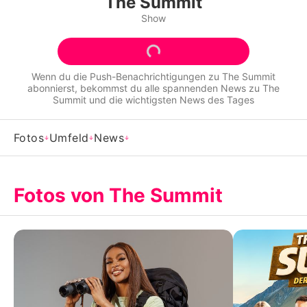
The Summit
Alle Themen auf Promiflash
Show
Jobs
App runterladen
Wenn du die Push-Benachrichtigungen zu
The Summit
abonnierst, bekommst du alle spannenden News zu
The
Team
Summit
und die wichtigsten News des Tages
Redaktionelle Richtlinien
Fotos
Umfeld
News
Impressum
Datenschutzerklärung
Fotos von The Summit
Nutzungsbedingungen
Utiq verwalten