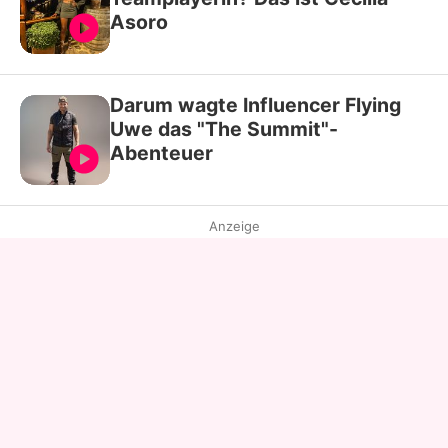
Asoro
Darum wagte Influencer Flying
Uwe das "The Summit"-
Abenteuer
Anzeige