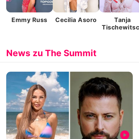
Emmy Russ
Cecilia Asoro
Tanja
Tischewits
News zu The Summit