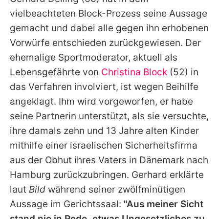
Alle Themen auf Promiflash
vielbeachteten Block-Prozess seine Aussage
Jobs
gemacht und dabei alle gegen ihn erhobenen
Vorwürfe entschieden zurückgewiesen. Der
App runterladen
ehemalige Sportmoderator, aktuell als
Team
Lebensgefährte von
Christina Block
(52) in
das Verfahren involviert, ist wegen Beihilfe
Redaktionelle Richtlinien
angeklagt. Ihm wird vorgeworfen, er habe
Impressum
seine Partnerin unterstützt, als sie versuchte,
ihre damals zehn und 13 Jahre alten Kinder
Datenschutzerklärung
mithilfe einer israelischen Sicherheitsfirma
Nutzungsbedingungen
aus der Obhut ihres Vaters in Dänemark nach
Utiq verwalten
Hamburg zurückzubringen.
Gerhard
erklärte
laut
Bild
während seiner zwölfminütigen
Aussage im Gerichtssaal:
"Aus meiner Sicht
stand nie in Rede, etwas Ungesetzliches zu