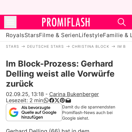
Royals
Stars
Filme & Serien
Lifestyle
Familie & 
STARS
DEUTSCHE STARS
CHRISTINA BLOCK
IM BL
Royals
Im Block-Prozess: Gerhard
Stars
Delling weist alle Vorwürfe
Filme & Serien
zurück
Lifestyle
02.09.25, 13:18
-
Carina Bukenberger
Lesezeit:
2
min
Familie & Liebe
Damit du die spannendsten
Promiflash-News auch bei
Promiflash Exklusiv
Google siehst.
Gerhard Delling
(66) hat in dem