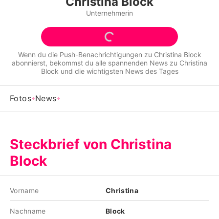
Christina Block
Alle Themen auf Promiflash
Unternehmerin
Jobs
App runterladen
Wenn du die Push-Benachrichtigungen zu
Christina Block
abonnierst, bekommst du alle spannenden News zu
Christina
Team
Block
und die wichtigsten News des Tages
Redaktionelle Richtlinien
Fotos
News
Impressum
Datenschutzerklärung
Steckbrief von Christina
Nutzungsbedingungen
Block
Utiq verwalten
Vorname
Christina
Nachname
Block