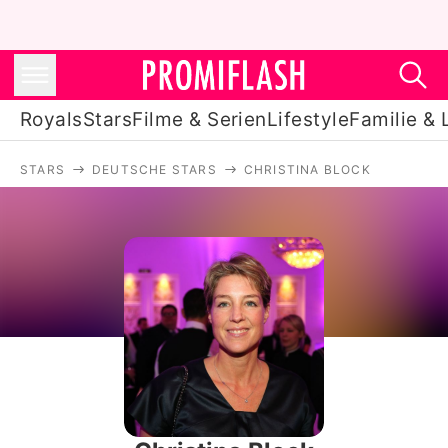
Royals
Stars
Filme & Serien
Lifestyle
Familie & 
STARS
DEUTSCHE STARS
CHRISTINA BLOCK
Royals
Stars
Filme & Serien
Lifestyle
Familie & Liebe
Promiflash Exklusiv