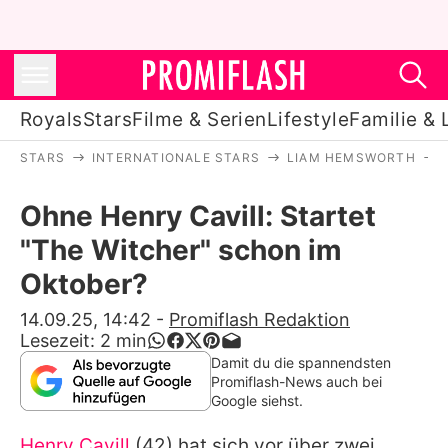
Royals
Stars
Filme & Serien
Lifestyle
Familie & 
STARS
INTERNATIONALE STARS
LIAM HEMSWORTH
Royals
Ohne Henry Cavill: Startet
Stars
"The Witcher" schon im
Filme & Serien
Oktober?
Lifestyle
14.09.25, 14:42
-
Promiflash Redaktion
Lesezeit:
2
min
Familie & Liebe
Damit du die spannendsten
Promiflash-News auch bei
Promiflash Exklusiv
Google siehst.
Henry Cavill
(42) hat sich vor über zwei