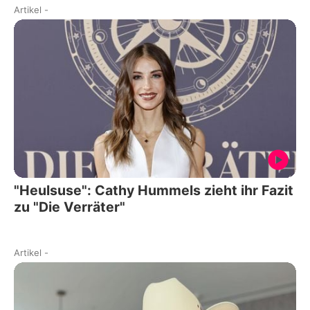
Artikel
-
"Heulsuse": Cathy Hummels zieht ihr Fazit
zu "Die Verräter"
Artikel
-