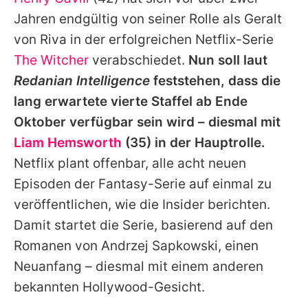
Alle Themen auf Promiflash
Jahren endgültig von seiner Rolle als Geralt
Jobs
von Riva in der erfolgreichen Netflix-Serie
The Witcher
verabschiedet.
Nun soll laut
App runterladen
Redanian Intelligence
feststehen, dass die
Team
lang erwartete vierte Staffel ab Ende
Oktober verfügbar sein wird – diesmal mit
Redaktionelle Richtlinien
Liam Hemsworth
(35) in der Hauptrolle.
Impressum
Netflix plant offenbar, alle acht neuen
Episoden der Fantasy-Serie auf einmal zu
Datenschutzerklärung
veröffentlichen, wie die Insider berichten.
Nutzungsbedingungen
Damit startet die Serie, basierend auf den
Utiq verwalten
Romanen von Andrzej Sapkowski, einen
Neuanfang – diesmal mit einem anderen
bekannten Hollywood-Gesicht.