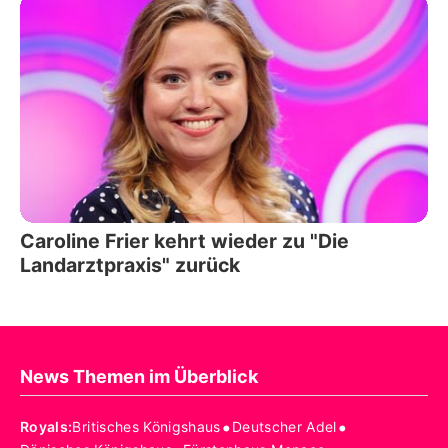
Caroline Frier kehrt wieder zu "Die
Landarztpraxis" zurück
News Themen im Überblick
•
•
Royals
:
Britisches Königshaus
Deutscher Adel