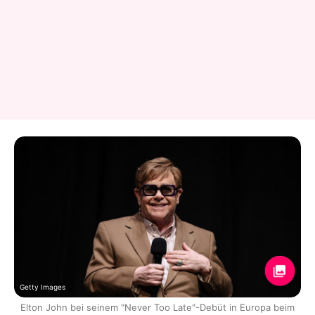
Getty Images
Elton John bei seinem "Never Too Late"-Debüt in Europa beim