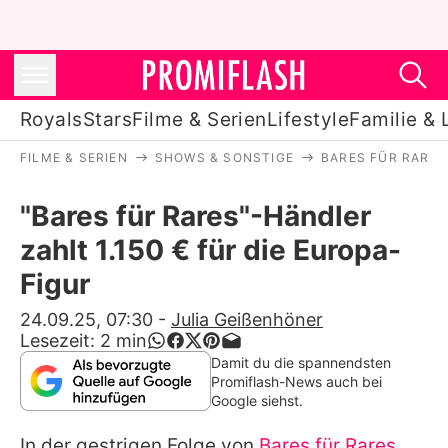
Royals
Stars
Filme & Serien
Lifestyle
Familie & 
FILME & SERIEN
SHOWS & SONSTIGE
BARES FÜR RARES
Royals
"Bares für Rares"-Händler
Stars
zahlt 1.150 € für die Europa-
Filme & Serien
Figur
Lifestyle
24.09.25, 07:30
-
Julia Geißenhöner
Lesezeit:
2
min
Familie & Liebe
Damit du die spannendsten
Promiflash-News auch bei
Promiflash Exklusiv
Google siehst.
In der gestrigen Folge von
Bares für Rares