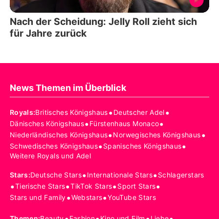
Nach der Scheidung: Jelly Roll zieht sich
für Jahre zurück
News Themen im Überblick
•
•
Royals
:
Britisches Königshaus
Deutscher Adel
•
•
Dänisches Königshaus
Fürstenhaus Monaco
•
•
Niederländisches Königshaus
Norwegisches Königshaus
•
•
Schwedisches Königshaus
Spanisches Königshaus
Weitere Royals und Adel
•
•
Stars
:
Deutsche Stars
Internationale Stars
Schlagerstars
•
•
•
•
Tierische Stars
TikTok Stars
Sport Stars
•
•
Stars und Family
Webstars
YouTube Stars
•
•
•
•
Themen
:
Beauty
Fashion
Kino und Film
Liebe