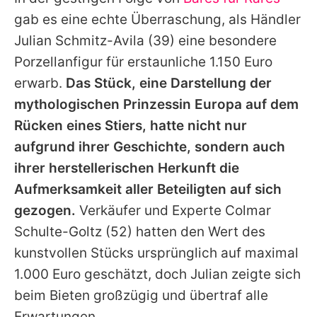
Alle Themen auf Promiflash
gab es eine echte Überraschung, als Händler
Jobs
Julian Schmitz-Avila
(39) eine besondere
Porzellanfigur für erstaunliche 1.150 Euro
App runterladen
erwarb.
Das Stück, eine Darstellung der
Team
mythologischen Prinzessin Europa auf dem
Rücken eines Stiers, hatte nicht nur
Redaktionelle Richtlinien
aufgrund ihrer Geschichte, sondern auch
Impressum
ihrer herstellerischen Herkunft die
Aufmerksamkeit aller Beteiligten auf sich
Datenschutzerklärung
gezogen.
Verkäufer und Experte
Colmar
Nutzungsbedingungen
Schulte-Goltz
(52) hatten den Wert des
Utiq verwalten
kunstvollen Stücks ursprünglich auf maximal
1.000 Euro geschätzt, doch Julian zeigte sich
beim Bieten großzügig und übertraf alle
Erwartungen.